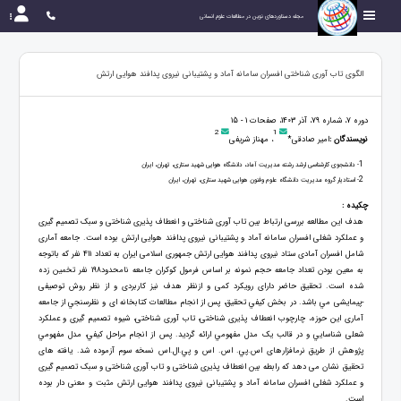
مجله دستاوردهای نوین در مطالعات علوم انسانی
الگوی تاب آوری شناختی افسران سامانه آماد و پشتیبانی نیروی پدافند هوایی ارتش
دوره 7، شماره 79، آذر 1403، صفحات 1 - 15
2
1
نویسندگان :
امیر صادقی*
، مهناز شریفی
1
- دانشجوی کارشناسی ارشد رشته مدیریت آماد، دانشگاه هوایی شهید ستاری، تهران، ایران
2
- استادیار گروه مدیریت دانشگاه علوم وفنون هوایی شهید ستاری، تهران، ایران
چکیده :
هدف این مطالعه بررسی ارتباط بین تاب آوری شناختی و انعطاف پذیری شناختی و سبک تصمیم گیری
و عملکرد شغلی افسران سامانه آماد و پشتیبانی نیروی پدافند هوایی ارتش بوده است. جامعه آماری
شامل افسران آمادی ستاد نیروی پدافند هوایی ارتش جمهوری اسلامی ایران به تعداد 411 نفر که باتوجه
به معین بودن تعداد جامعه حجم نمونه بر اساس فرمول کوکران جامعه نامحدود198 نفر تخمین زده
شده است. تحقیق حاضر دارای رويکرد کمی و ازنظر هدف نیز کاربردی و از نظر روش توصیفی
-پیمایشی مي باشد. در بخش کیفي تحقیق، پس از انجام مطالعات کتابخانه ای و نظرسنجي از جامعه
آماری اين حوزه، چارچوب انعطاف پذیری شناختی، تاب آوری شناختی، شیوه تصمیم گیری و عملکرد
شعلی شناسايي و در قالب يک مدل مفهومي ارائه گرديد. پس از انجام مراحل کیفي، مدل مفهومي
پژوهش از طريق نرمافزارهای اس.پي. اس. اس و پي.ال.اس نسخه سوم آزموده شد. یافته های
تحقیق نشان می دهد که رابطه بین انعطاف پذیری شناختی و تاب آوری شناختی و سبک تصمیم گیری
و عملکرد شغلی افسران سامانه آماد و پشتیبانی نیروی پدافند هوایی ارتش مثبت و معنی دار بوده
است.