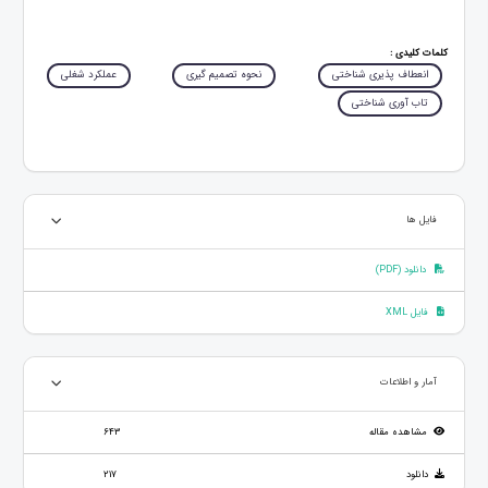
کلمات کلیدی :
انعطاف پذیری شناختی
نحوه تصمیم گیری
عملکرد شغلی
تاب آوری شناختی
فایل ها
دانلود (PDF)
فایل XML
آمار و اطلاعات
مشاهده مقاله
643
دانلود
217