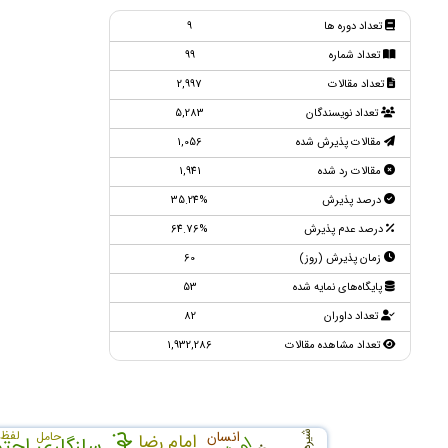
تعداد دوره ها
9
تعداد شماره
99
تعداد مقالات
2,997
تعداد نویسندگان
5,283
مقالات پذیرش شده
1,056
مقالات رد شده
1,941
درصد پذیرش
35.24%
درصد عدم پذیرش
64.76%
زمان پذیرش (روز)
60
پایگاه‌های نمایه شده
53
تعداد داوران
82
تعداد مشاهده مقالات
1,932,286
انسان
لفظ
حامل
شیره
امام رضا
سازگاری اجت