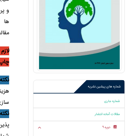
و پر
ها ا
مقال
لازم
چاپ 
نکته 1
شماره های پیشین نشریه
هزین
سازی
شماره جاری
نکته 2
مقالات آماده انتشار
پذیر
دوره 9