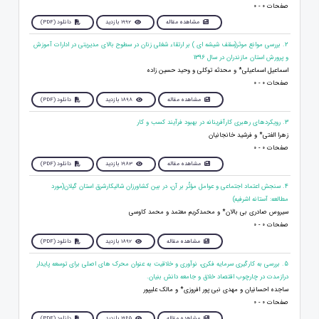
صفحات 0 - 0
مشاهده مقاله
1992 بازدید
دانلود (PDF)
2. بررسی موانع موثر(سقف شیشه ای ) بر ارتقاء شغلی زنان در سطوح بالای مدیریتی در ادارات آموزش
و پرورش استان مازندران در سال 1396
اسماعیل اسماعیلی* و محدثه توکلی و وحید حسین زاده
صفحات 0 - 0
مشاهده مقاله
1898 بازدید
دانلود (PDF)
3. رویکردهای رهبری کارآفرینانه در بهبود فرآیند کسب و کار
زهرا الفتی* و فرشید خانجانیان
صفحات 0 - 0
مشاهده مقاله
1983 بازدید
دانلود (PDF)
4. سنجش اعتماد اجتماعی و عوامل مؤثّر بر آن، در بین کشاورزان شالیکارشرق استان گیلان(مورد
مطالعه: آستانه اشرفیه)
سیروس صادری بی بالان* و محمدکریم معتمد و محمد کاوسی
صفحات 0 - 0
مشاهده مقاله
1892 بازدید
دانلود (PDF)
5. بررسی به کارگیری سرمایه فکری، نوآوری و خلاقیت به عنوان محرک های اصلی برای توسعه پایدار
درازمدت در چارچوب اقتصاد خلاق و جامعه دانش بنیان.
ساجده احسانیان و مهدی نبی پور افروزی* و مالک علیپور
صفحات 0 - 0
مشاهده مقاله
1965 بازدید
دانلود (PDF)