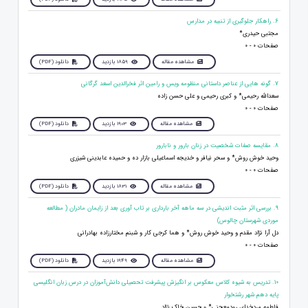
6. راهکار جلوگیری از تنبیه در مدارس
مجتبی حیدری*
صفحات 0 - 0
مشاهده مقاله
1859 بازدید
دانلود (PDF)
7. گونه هایی از عناصر داستانی منظومه ویس و رامین اثر فخرالدین اسعد گرگانی
سعدالله رحیمی* و کبری رحیمی و علی حسن زاده
صفحات 0 - 0
مشاهده مقاله
1903 بازدید
دانلود (PDF)
8. مقایسه صفات شخصیت در زنان بارور و نابارور
وحید خوش روش* و سحر نیافر و خدیجه اسماعیلی بازار ده و حمیده عابدینی شیزری
صفحات 0 - 0
مشاهده مقاله
1831 بازدید
دانلود (PDF)
9. بررسی اثر مثبت اندیشی در سه ماهه آخر بارداری بر تاب آوری بعد از زایمان مادران ( مطالعه
موردی شهرستان چالوس)
دل آرا نژاد مقدم و وحید خوش روش* و هما کرجی کار و شبنم مختارزاده بهادرانی
صفحات 0 - 0
مشاهده مقاله
1949 بازدید
دانلود (PDF)
10. تدریس به شیوه کلاس معکوس بر انگیزش پیشرفت تحصیلی دانش‌آموزان در درس زبان انگلیسی
پایه دهم شهر رشتخوار
فاطمه مردخدای رودمعجنی* و حسین خاک نژاد