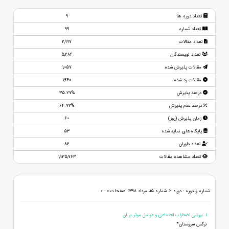
تعداد دوره ها
9
تعداد شماره
99
تعداد مقالات
2,997
تعداد نویسندگان
5,284
مقالات پذیرش شده
1,057
مقالات رد شده
1,940
درصد پذیرش
35.27%
درصد عدم پذیرش
64.73%
زمان پذیرش (روز)
60
پایگاه‌های نمایه شده
53
تعداد داوران
82
تعداد مشاهده مقالات
1,935,763
شماره و دوره : دوره 2، شماره 15، مرداد 1398، صفحات 0 - 0
1. بررسی اضطراب اجتماعی و عوامل موثر بر آن
نرگس سروستان*