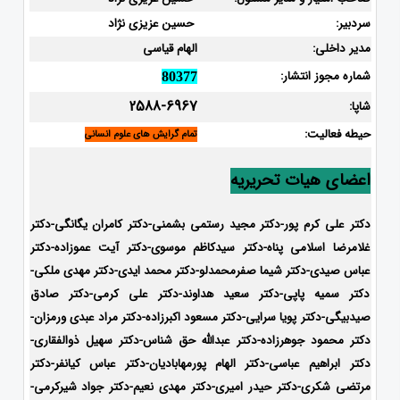
سردبیر:
حسین عزیزی نژاد
مدیر داخلی:
الهام قیاسی
شماره مجوز انتشار:
80377
2588-6967
شاپا:
حیطه فعالیت:
تمام گرایش های علوم انسانی
اعضای هیات تحریریه
دکتر علی کرم پور-دکتر مجید رستمی بشمنی-
دکتر کامران یگانگی-دکتر
غلامرضا اسلامی پناه-دکتر سیدکاظم موسوی-دکتر آیت عموزاده-دکتر
عباس صیدی-دکتر شیما صفرمحمدلو-دکتر محمد ایدی-
دکتر مهدی ملکی-
دکتر سمیه پاپی-دکتر سعید هداوند-دکتر علی کرمی-دکتر صادق
صیدبیگی-دکتر پویا سرایی-دکتر مسعود اکبرزاده-دکتر مراد عبدی ورمزان-
دکتر محمود جوهرزاده-دکتر عبدالله حق شناس-دکتر سهیل ذوالفقاری-
دکتر ابراهیم عباسی-دکتر الهام پورمهابادیان-دکتر عباس کیانفر-دکتر
مرتضی شکری-دکتر حیدر امیری-دکتر مهدی نعیم-دکتر جواد شیرکرمی-