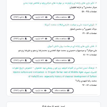
6. تاثیر بازی های رایانه ای و اینترنت بر مهارت های حرکتی پایه و شاخص توده بدنی
سردار محمدی* و عارفه لطیفیان
صفحات 45 - 58
مشاهده مقاله
1023 بازدید
دانلود (PDF)
7. شورای امنیت ملی و سیاست خارجی ایالات متحده آمریکا
مزدک نصوری* و محسن استوار
صفحات 59 - 69
مشاهده مقاله
1066 بازدید
دانلود (PDF)
8. نقش بازی‌ های رایانه‌ ای در سلامت روان دانش‌ آموزان
علی جوکار* و سیدسهراب حسینی و محمد جواد افخمی و محمدرضا رزمجو و علیرضا رزم جو
صفحات 70 - 81
مشاهده مقاله
1144 بازدید
دانلود (PDF)
9. فرهنگ تمدن اسلامی در آشیانه افریقیه بربر قرو ن وسطی عهد حفصیان – خصوص تاریخ تطورات
کلاسیک تصوف Islamic culture and civilization in Ifriqyah Berber nest of Middle Ages
of HafsiDS era - especially history of classical development of Sufism
محمد رضا شهیدی پاک*
صفحات 82 - 92
مشاهده مقاله
1010 بازدید
دانلود (PDF)
امروز : شنبه، ۱۷ مرداد ۱۴۰۵