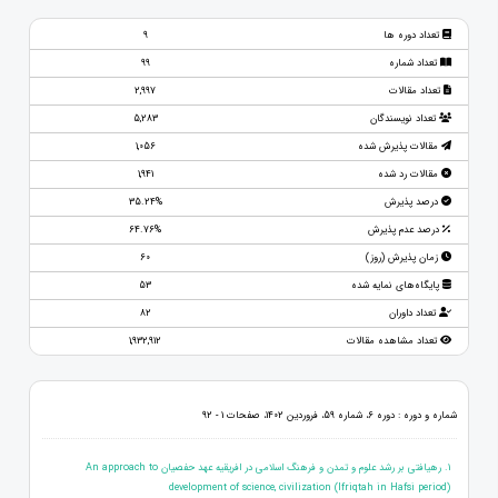
تعداد دوره ها
9
تعداد شماره
99
تعداد مقالات
2,997
تعداد نویسندگان
5,283
مقالات پذیرش شده
1,056
مقالات رد شده
1,941
درصد پذیرش
35.24%
درصد عدم پذیرش
64.76%
زمان پذیرش (روز)
60
پایگاه‌های نمایه شده
53
تعداد داوران
82
تعداد مشاهده مقالات
1,932,912
شماره و دوره : دوره 6، شماره 59، فروردین 1402، صفحات 1 - 92
1. رهیافتی بر رشد علوم و تمدن و فرهنگ اسلامی در افریقیه عهد حفصیان An approach to
development of science, civilization (Ifriqtah in Hafsi period)