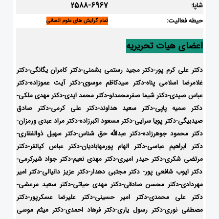
2588-6967
شاپا:
حیطه فعالیت:
تمام گرایش های علوم انسانی
اعضای هیات تحریریه
دکتر علی کرم پور-دکتر مجید رستمی بشمنی-
دکتر کامران یگانگی-دکتر
غلامرضا اسلامی پناه-دکتر سیدکاظم موسوی-دکتر آیت عموزاده-دکتر
عباس صیدی-دکتر شیما صفرمحمدلو-دکتر محمد ایدی-
دکتر مهدی ملکی-
دکتر سمیه پاپی-دکتر سعید هداوند-دکتر علی کرمی-دکتر صادق
صیدبیگی-دکتر پویا سرایی-دکتر مسعود اکبرزاده-دکتر مراد عبدی ورمزان-
دکتر محمود جوهرزاده-دکتر عبدالله حق شناس-دکتر سهیل ذوالفقاری-
دکتر ابراهیم عباسی-دکتر الهام پورمهابادیان-دکتر عباس کیانفر-دکتر
مرتضی شکری-دکتر حیدر امیری-دکتر مهدی نعیم-دکتر جواد شیرکرمی-
دکتر ایوب شافعی پور- دکتر مجتبی دهدار-دکتر عزیز دانیالی-دکتر امیر
مهردادی-دکتر محسن صادقی-دکتر مهدی حیاتی-دکتر سعید مرعشی-
دکتر علی محمدی-دکتر امیر حسینی-دکتر علیرضا عسکرپور-دکتر
مصطفی نوری-دکتر رسول یاری-دکتر فرهاد احمدی-دکتر میثم موسی