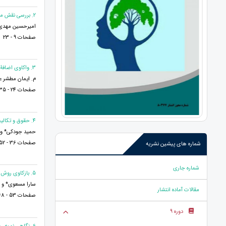
2. بررسی نقش معلم در پیشرفت تحصیلی و یادگیری دانش آموزان
امیرحسین مهدی 
صفحات 9 - 23
3. واكاوى اضافۀ حقیقی ومجازی در شعر فارسی
م. ايمان مطشر ع
صفحات 24 - 35
4. حقوق و تکالیف ناشران اوراق بهادار
حمید جودکی* و 
صفحات 36 - 52
شماره های پیشین نشریه
شماره جاری
5. بازکاوی روش‌شناسی مردم‌نگاری به‌عنوان رویکردی کیفی
سارا مسعوی* و 
مقالات آماده انتشار
صفحات 53 - 68
دوره 9