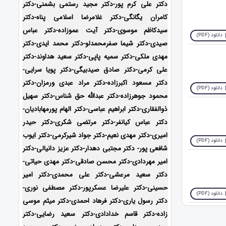
دکتر علی کرم پور-دکتر مجید رستمی بشمنی-
دکتر
کامران یگانگی-دکتر غلامرضا اسلامی پناه-دکتر
سیدکاظم موسوی-دکتر آیت عموزاده-دکتر عباس
دانلود (PDF)
صیدی-دکتر شیما صفرمحمدلو-دکتر محمد ایدی-
دکتر
مهدی ملکی-دکتر سمیه پاپی-دکتر سعید هداوند-دکتر
علی کرمی-دکتر صادق صیدبیگی-دکتر پویا سرایی-
دکتر مسعود اکبرزاده-دکتر مراد عبدی ورمزان-دکتر
دانلود (PDF)
محمود جوهرزاده-دکتر عبدالله حق شناس-دکتر سهیل
ذوالفقاری-دکتر ابراهیم عباسی-دکتر الهام پورمهابادیان-
دکتر عباس کیانفر-دکتر مرتضی شکری-دکتر حیدر
امیری-دکتر مهدی نعیم-دکتر جواد شیرکرمی-دکتر ایوب
دانلود (PDF)
شافعی پور- دکتر مجتبی دهدار-دکتر عزیز دانیالی-دکتر
امیر مهردادی-دکتر محسن صادقی-دکتر مهدی حیاتی-
دکتر سعید مرعشی-دکتر علی محمدی-دکتر امیر
حسینی-دکتر علیرضا عسکرپور-دکتر مصطفی نوری-
دانلود (PDF)
دکتر رسول یاری-دکتر فرهاد احمدی-دکتر میثم موسی
زاده-
دکتر قاسم خدادادی-دکتر سعید رضایی-دکتر