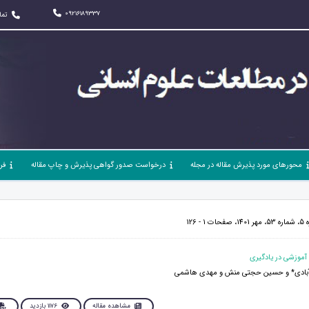
09216189337
تما
محورهای مورد پذیرش مقاله در مجله
درخواست صدور گواهی پذیرش و چاپ مقاله
فر
 126
بادی* و حسین حجتی منش و مهدی هاشمی
مشاهده مقاله
1176 بازدید