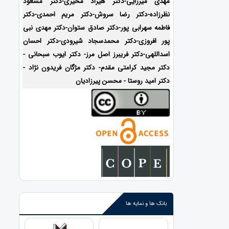
مهدی میرزایی-دکتر هیراد مخیری-
دکتر مسعود
نظرزاده-دکتر رضا سروش-دکتر مریم احمدی-دکتر
فاطمه سهرابی پور-دکتر صادق ستوان-دکتر مهدی نبی
پور افروزی-دکتر محمدسجاد شیرودی-
دکتر احسان
اسداللهی-
دکتر فریبرز اصل مرز- دکتر ایوب سبحانی -
دکتر مجید کرامتی مقدم- دکتر مژگان فریدون نژاد -
دکتر امید روستا - محسن پیرزادیان
بانک ها و نمایه ها