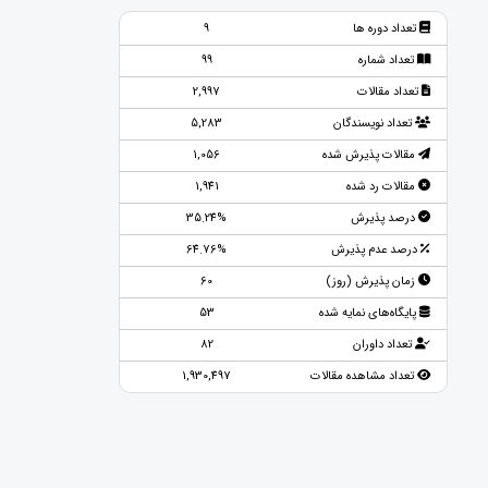
تعداد دوره ها
9
تعداد شماره
99
تعداد مقالات
2,997
تعداد نویسندگان
5,283
مقالات پذیرش شده
1,056
مقالات رد شده
1,941
درصد پذیرش
35.24%
درصد عدم پذیرش
64.76%
زمان پذیرش (روز)
60
پایگاه‌های نمایه شده
53
تعداد داوران
82
تعداد مشاهده مقالات
1,930,497