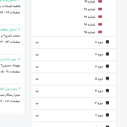
6. نگاهی نو به روش‌شناسی مدل‌سازی به عنوان پژوهشی کیفی
شماره 99
فاطمه السادات س
شماره 98
صفحات 69 - 82
شماره 97
شماره 96
7. تحلیل موقعیتی بررسی مدارس
شماره 95
محمد بامری* و 
صفحات 83 - 89
دوره 8
دوره 7
8. سیم خاردار و کاربردهای آن
مهرداد حسینی* 
دوره 6
صفحات 90 - 105
دوره 5
9. پیش بینی کیفیت رابطه زناشویی براساس تاب آوری زوجین
دوره 4
میترا رستگار نس
صفحات 106 - 126
دوره 3
دوره 2