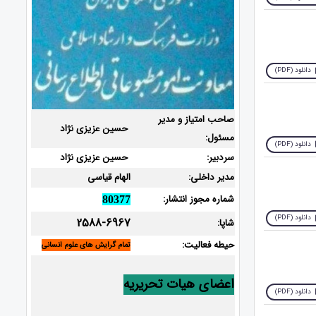
دانلود (PDF)
صاحب امتیاز و مدیر
حسین عزیزی نژاد
مسئول:
دانلود (PDF)
سردبیر:
حسین عزیزی نژاد
مدیر داخلی:
الهام قیاسی
شماره مجوز انتشار:
80377
دانلود (PDF)
2588-6967
شاپا:
حیطه فعالیت:
تمام گرایش های علوم انسانی
اعضای هیات تحریریه
دانلود (PDF)