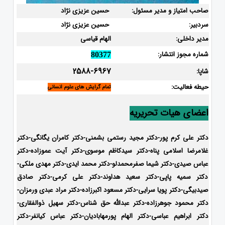
صاحب امتیاز و مدیر مسئول:
حسین عزیزی نژاد
سردبیر:
حسین عزیزی نژاد
مدیر داخلی:
الهام قیاسی
شماره مجوز انتشار:
80377
2588-6967
شاپا:
حیطه فعالیت:
تمام گرایش های علوم انسانی
اعضای هیات تحریریه
دکتر علی کرم پور-دکتر مجید رستمی بشمنی-
دکتر کامران یگانگی-دکتر
غلامرضا اسلامی پناه-دکتر سیدکاظم موسوی-دکتر آیت عموزاده-دکتر
عباس صیدی-دکتر شیما صفرمحمدلو-دکتر محمد ایدی-
دکتر مهدی ملکی-
دکتر سمیه پاپی-دکتر سعید هداوند-دکتر علی کرمی-دکتر صادق
صیدبیگی-دکتر پویا سرایی-دکتر مسعود اکبرزاده-دکتر مراد عبدی ورمزان-
دکتر محمود جوهرزاده-دکتر عبدالله حق شناس-دکتر سهیل ذوالفقاری-
دکتر ابراهیم عباسی-دکتر الهام پورمهابادیان-دکتر عباس کیانفر-دکتر