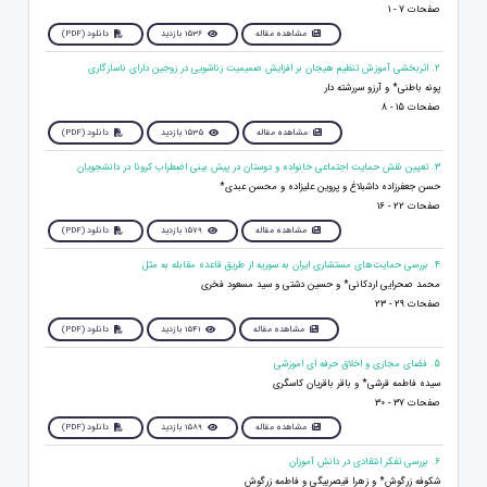
صفحات 7 - 1
مشاهده مقاله
1536 بازدید
دانلود (PDF)
2. اثربخشی آموزش تنظیم هیجان بر افزایش صمیمیت زناشویی در زوجین دارای ناسازگاری
پونه باطنی* و آرزو سررشته دار
صفحات 15 - 8
مشاهده مقاله
1535 بازدید
دانلود (PDF)
3. تعیین نقش حمایت اجتماعی خانواده و دوستان در پیش بینی اضطراب کرونا در دانشجویان
حسن جعفرزاده داشبلاغ و پروین علیزاده و محسن عبدی*
صفحات 22 - 16
مشاهده مقاله
1579 بازدید
دانلود (PDF)
4. بررسی حمایت‌های مستشاری ایران به سوریه از طریق قاعده مقابله به مثل
محمد صحرایی اردکانی* و حسین دشتی و سید مسعود فخری
صفحات 29 - 23
مشاهده مقاله
1541 بازدید
دانلود (PDF)
5. فضای مجازی و اخلاق حرفه ای اموزشی
سیده فاطمه قرشی* و باقر باقریان کاسگری
صفحات 37 - 30
مشاهده مقاله
1589 بازدید
دانلود (PDF)
6. بررسی تفکر انتقادی در دانش آموزان
شکوفه زرگوش* و زهرا قیصربیگی و فاطمه زرگوش