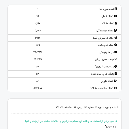
تعداد دوره ها
9
تعداد شماره
99
تعداد مقالات
2,997
تعداد نویسندگان
5,283
مقالات پذیرش شده
1,056
مقالات رد شده
1,941
درصد پذیرش
35.24%
درصد عدم پذیرش
64.76%
زمان پذیرش (روز)
60
پایگاه‌های نمایه شده
53
تعداد داوران
82
تعداد مشاهده مقالات
1,932,687
شماره و دوره : دوره 3، شماره 33، بهمن 99، صفحات 7 - 151
1. مرور برخی از اسکلت های انسانی مکشوفه در ایران و اطلاعات استخراجی از واکاوی آنها
بهار سیفی*