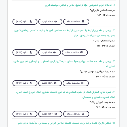
11. جایگاه حریم خصوصی افراد درحقوق مدنی و قوانین موضوعه ایران
مرضیه شجاعی کاریزکی*
صفحات 114 - 103
مشاهده مقاله
1543 بازدید
دانلود (PDF)
12. بررسی رابطه بین ارتباط والد-فرزندی و ارتباط معلم- دانش آموز با پیشرفت تحصیلی دانش-آموزان
پسر پایه پنجم دوره ی ابتدایی شهر اهواز
مریم اسماعیلی بوانی*
صفحات 126 - 115
مشاهده مقاله
1501 بازدید
دانلود (PDF)
13. بررسی رابطه ابعاد سلامت روان و سبک های دلبستگی ( ایمن، اضطرابی و اجتنابی ) در بین مادران
استان قم
مژده پورخسروانی و مهدی نعیمی*
صفحات 135 - 127
مشاهده مقاله
1530 بازدید
دانلود (PDF)
14. شیوه های گسترش اسلام در مغرب اسلامی در دو قرن نخست هجری، اسلام خوارج، اسلام اموی،
اسلام شیعی فاطمیان و ادریسیان
محمد رضا شهیدی پاک*
صفحات 150 - 136
مشاهده مقاله
1544 بازدید
دانلود (PDF)
15. تحلیل تاریخ، علیت و تکامل در سیستم فلسفه اسلامی، ایرانی و لهستانی، بازگشت به پارادایم