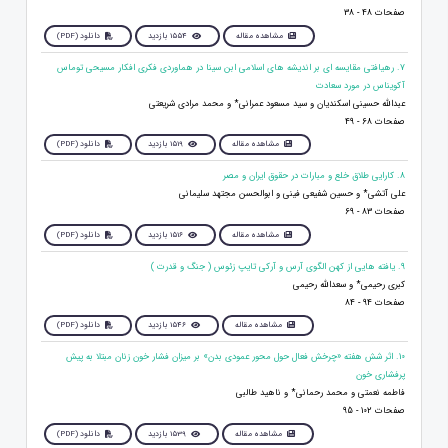
صفحات 48 - 38
مشاهده مقاله
1554 بازدید
دانلود (PDF)
7. رهیافتی مقایسه ای بر اندیشه های اسلامی ابن سینا در هماوردی فکری افکار مسیحی توماس
آکویناس در مورد سعادت
عبدالله حسینی اسکندیان و سید مسعود عمرانی* و محمد مرادی شریعتی
صفحات 68 - 49
مشاهده مقاله
1519 بازدید
دانلود (PDF)
8. کارایی طلاق خلع و مبارات در حقوق ایران و مصر
علی آتشی* و حسین شفیعی فینی و ابوالحسن مجتهد سلیمانی
صفحات 83 - 69
مشاهده مقاله
1516 بازدید
دانلود (PDF)
9. یافته هایی از کهن الگوی آرس و آرکی تایپ زئوس ( جنگ و قدرت )
کبری رحیمی* و سعدالله رحیمی
صفحات 94 - 84
مشاهده مقاله
1546 بازدید
دانلود (PDF)
10. اثر شش هفته «چرخش فعال حول محور عمودی بدن» بر میزان فشار خون زنان مبتلا به پیش
پرفشاری خون
فاطمه نعمتی و محمد رحمانی* و ناهید طالبی
صفحات 102 - 95
مشاهده مقاله
1539 بازدید
دانلود (PDF)