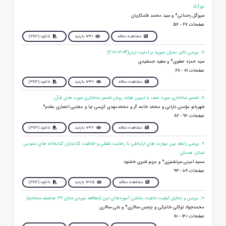
نورآباد
سروگل رحمانی* و سید محمد قلمکاریان
صفحات 67 - 56
مشاهده مقاله
1341 بازدید
دانلود (PDF)
7. بررسی تاثیر بحران سوریه بر امنیت اردن(2014-2020)
سید حمزه صفوی* و سعید جمشیدی
صفحات 81 - 68
مشاهده مقاله
1349 بازدید
دانلود (PDF)
8. تفسیر ساختاری سوره صف با تبیین قواعد روش تفسیر ساختاری سوره های قرآن
شهربانو مؤمنی دارابی و محمّد خامه گر و محمّدمهدی کریمی نیا و مجتبی انصاری مقدم*
صفحات 92 - 82
مشاهده مقاله
1247 بازدید
دانلود (PDF)
9. بررسی رابطه بین مهارت های ارتباطی با رضایت شغلی و خلاقیت کتابداران کتابخانه های عمومی
استان همدان
سمیه امینی سرتشنیزی* و مریم قنبری خشنود
صفحات 109 - 93
مشاهده مقاله
1385 بازدید
دانلود (PDF)
10. بررسی و تحلیل کیفیت عافیت بخشی آموزه‌های دین (مطالعه موردی دعای ۲۳ صحیفه سجادیه)
محمدجواد توکلی خانیکی و نرجس سالاری* و علی سالاری
صفحات 120 - 110