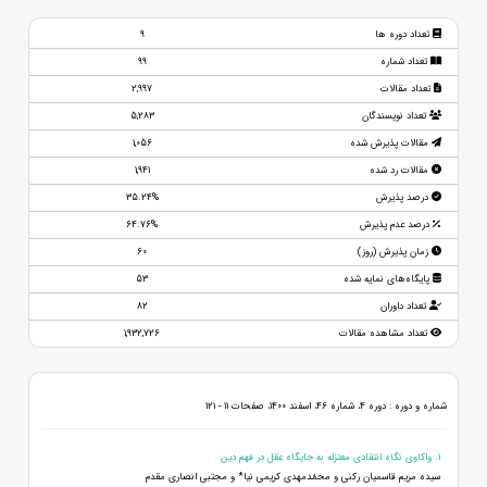
تعداد دوره ها
9
تعداد شماره
99
تعداد مقالات
2,997
تعداد نویسندگان
5,283
مقالات پذیرش شده
1,056
مقالات رد شده
1,941
درصد پذیرش
35.24%
درصد عدم پذیرش
64.76%
زمان پذیرش (روز)
60
پایگاه‌های نمایه شده
53
تعداد داوران
82
تعداد مشاهده مقالات
1,932,726
شماره و دوره : دوره 4، شماره 46، اسفند 1400، صفحات 11 - 121
1. واکاوی نگاه انتقادی معتزله به جایگاه عقل در فهم دين
سیده مریم قاسمیان رکنی و محمّدمهدی کریمی نیا* و مجتبی انصاری مقدم