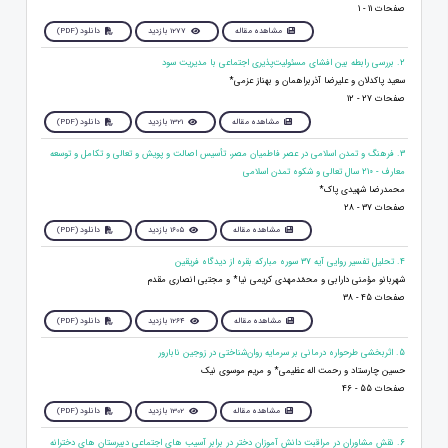
صفحات 11 - 1
مشاهده مقاله
1277 بازدید
دانلود (PDF)
2. بررسی رابطه بین افشای مسئولیت‌پذیری اجتماعی با مدیریت سود
سعید پاکدلان و علیرضا آذربراهمان و بهناز عزمی*
صفحات 27 - 12
مشاهده مقاله
1321 بازدید
دانلود (PDF)
3. فرهنگ و تمدن اسلامی در عصر فاطمیان مصر، تأسیس اصالت و پویش و تعالی و تکامل و توسعه
معارف - 210 سال تعالی و شکوه تمدن اسلامی
محمدرضا شهیدی پاک*
صفحات 37 - 28
مشاهده مقاله
1605 بازدید
دانلود (PDF)
4. تحلیل تفسیر روایی آیه 37 سوره مبارکه بقره از دیدگاه فریقین
شهربانو مؤمنی دارابی و محمّدمهدی کریمی نیا* و مجتبی انصاری مقدم
صفحات 45 - 38
مشاهده مقاله
1264 بازدید
دانلود (PDF)
5. اثربخشی طرحواره درمانی بر سرمایه روان‌شناختی در زوجین نابارور
حسین چارستاد و رحمت اله عظیمی* و مریم موسوی نیک
صفحات 55 - 46
مشاهده مقاله
1302 بازدید
دانلود (PDF)
6. نقش مشاوران در مراقبت دانش آموزان دختر در برابر آسیب های اجتماعی دبیرستان های دخترانه