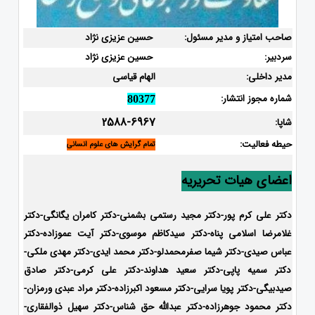
صاحب امتیاز و مدیر مسئول:
حسین عزیزی نژاد
سردبیر:
حسین عزیزی نژاد
مدیر داخلی:
الهام قیاسی
شماره مجوز انتشار:
80377
2588-6967
شاپا:
حیطه فعالیت:
تمام گرایش های علوم انسانی
اعضای هیات تحریریه
دکتر علی کرم پور-دکتر مجید رستمی بشمنی-
دکتر کامران یگانگی-دکتر
غلامرضا اسلامی پناه-دکتر سیدکاظم موسوی-دکتر آیت عموزاده-دکتر
عباس صیدی-دکتر شیما صفرمحمدلو-دکتر محمد ایدی-
دکتر مهدی ملکی-
دکتر سمیه پاپی-دکتر سعید هداوند-دکتر علی کرمی-دکتر صادق
صیدبیگی-دکتر پویا سرایی-دکتر مسعود اکبرزاده-دکتر مراد عبدی ورمزان-
دکتر محمود جوهرزاده-دکتر عبدالله حق شناس-دکتر سهیل ذوالفقاری-