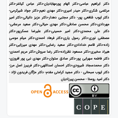
دکتر ابراهیم عباسی-دکتر الهام پورمهابادیان-دکتر عباس کیانفر-دکتر
مرتضی شکری-دکتر حیدر امیری-دکتر مهدی نعیم-دکتر جواد شیرکرمی-
دکتر ایوب شافعی پور- دکتر مجتبی دهدار-دکتر عزیز دانیالی-دکتر امیر
مهردادی-دکتر محسن صادقی-دکتر مهدی حیاتی-دکتر سعید مرعشی-
دکتر علی محمدی-دکتر امیر حسینی-دکتر علیرضا عسکرپور-دکتر
مصطفی نوری-دکتر رسول یاری-دکتر فرهاد احمدی-دکتر میثم موسی
زاده-
دکتر قاسم خدادادی-دکتر سعید رضایی-دکتر مهدی میرزایی-دکتر
هیراد مخیری-
دکتر مسعود نظرزاده-دکتر رضا سروش-دکتر مریم احمدی-
دکتر فاطمه سهرابی پور-دکتر صادق ستوان-دکتر مهدی نبی پور افروزی-
دکتر محمدسجاد شیرودی-
دکتر احسان اسداللهی-
دکتر فریبرز اصل مرز-
دکتر ایوب سبحانی - دکتر مجید کرامتی مقدم- دکتر مژگان فریدون نژاد -
دکتر امید روستا - محسن پیرزادیان