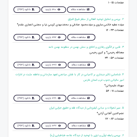
صفحات 15 - 1
مشاهده مقاله
1300 بازدید
دانلود (PDF)
2. بررسی و تحلیل توحید افعالی از منظر شیخ اشراق
سیّده عطیه خاتمی ساروی و سیّدمحمود صادقی و محمّدمهدی کریمی نیا و مجتبی انصاری مقدم*
صفحات 33 - 16
مشاهده مقاله
1313 بازدید
دانلود (PDF)
3. نقبی بر الگوی رفتاری و اخلاق و منش بهمن در منظومه بهمن نامه
سعدالله رحیمی* و کبری رحیمی
صفحات 53 - 34
مشاهده مقاله
1298 بازدید
دانلود (PDF)
4. شناسایی تاثیر دینداری بر کامیابی در کار با نقش میانجی تعهد سازمانی و عاطفه مثبت در ادارات
امور مالیاتی جنوب غرب استان فارس
مهرداد علیمردانی*
صفحات 71 - 54
مشاهده مقاله
1299 بازدید
دانلود (PDF)
5. سیر تحولات و مبانی کیفرزدایی از دیدگاه فقه و حقوق جزایی ایران
نجم الدین آفتابی آرانی*
صفحات 84 - 72
مشاهده مقاله
1267 بازدید
دانلود (PDF)
6. بررسی رابطه تولّی و تبرّی با توحید از دیدگاه علامه طباطبایی (ره)