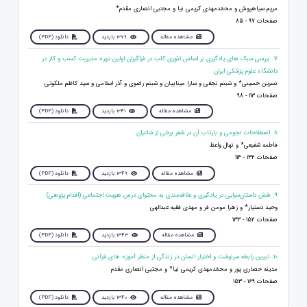
مریم سیاهپوش و محمّدمهدی کریمی نیا و مجتبی انصاری مقدم*
صفحات 97 - 85
مشاهده مقاله
1279 بازدید
دانلود (PDF)
7. بررسی سبک های یادگیری بر اساس تئوری کلب در فراگیران اولین دوره مدیریت کسب و کار در
دانشگاه علوم پزشکی ایران
نسرین حسینی* و شبنم نجفی و سارا میناییان و شبنم رضوی و آذر اسلامی و سید کاظم ملکوتی
صفحات 113 - 98
مشاهده مقاله
1241 بازدید
دانلود (PDF)
8. اصطلاحات نجومی و بازتاب آن در شعر برخی از شاعران
فاطمه شفیعی* و نهال واعظ
صفحات 132 - 114
مشاهده مقاله
1349 بازدید
دانلود (PDF)
9. نقش داستان‌سرایی در یادگیری و علاقه‌مندی به محتوای درس هویت اجتماعی (اقدام ‌پژوهی)
وحید دستیار* و زهرا مومن فر و مهدی فقیه عبدالهی
صفحات 152 - 133
مشاهده مقاله
1343 بازدید
دانلود (PDF)
10. تبیین رابطه سرنوشت و اختیار انسان در زندگی از منظر آموزه های قرآنی
مدینه حصاری پور و محمّدمهدی کریمی نیا* و مجتبی انصاری مقدم
صفحات 169 - 153
مشاهده مقاله
1340 بازدید
دانلود (PDF)