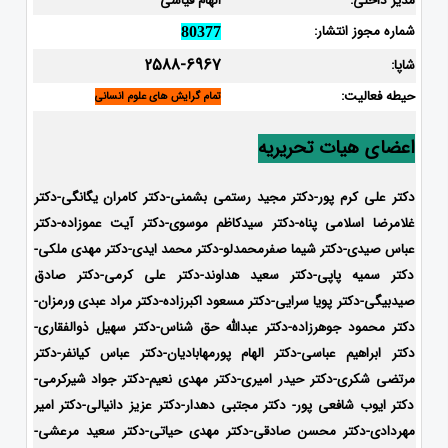
مدیر داخلی:
الهام قیاسی
شماره مجوز انتشار:
80377
2588-6967
شاپا:
حیطه فعالیت:
تمام گرایش های علوم انسانی
اعضای هیات تحریریه
دکتر علی کرم پور-دکتر مجید رستمی بشمنی-
دکتر کامران یگانگی-دکتر
غلامرضا اسلامی پناه-دکتر سیدکاظم موسوی-دکتر آیت عموزاده-دکتر
عباس صیدی-دکتر شیما صفرمحمدلو-دکتر محمد ایدی-
دکتر مهدی ملکی-
دکتر سمیه پاپی-دکتر سعید هداوند-دکتر علی کرمی-دکتر صادق
صیدبیگی-دکتر پویا سرایی-دکتر مسعود اکبرزاده-دکتر مراد عبدی ورمزان-
دکتر محمود جوهرزاده-دکتر عبدالله حق شناس-دکتر سهیل ذوالفقاری-
دکتر ابراهیم عباسی-دکتر الهام پورمهابادیان-دکتر عباس کیانفر-دکتر
مرتضی شکری-دکتر حیدر امیری-دکتر مهدی نعیم-دکتر جواد شیرکرمی-
دکتر ایوب شافعی پور- دکتر مجتبی دهدار-دکتر عزیز دانیالی-دکتر امیر
مهردادی-دکتر محسن صادقی-دکتر مهدی حیاتی-دکتر سعید مرعشی-