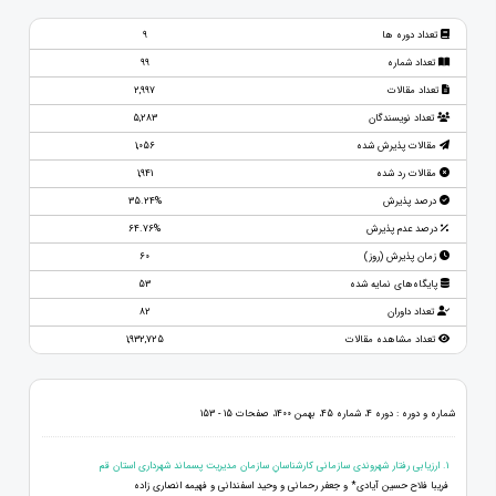
تعداد دوره ها
9
تعداد شماره
99
تعداد مقالات
2,997
تعداد نویسندگان
5,283
مقالات پذیرش شده
1,056
مقالات رد شده
1,941
درصد پذیرش
35.24%
درصد عدم پذیرش
64.76%
زمان پذیرش (روز)
60
پایگاه‌های نمایه شده
53
تعداد داوران
82
تعداد مشاهده مقالات
1,932,725
شماره و دوره : دوره 4، شماره 45، بهمن 1400، صفحات 15 - 153
1. ارزيابی رفتار شهروندی سازمانی كارشناسانِ سازمان مدیریت پسماند شهرداری استان قم
فریبا فلاح حسین آیادی* و جعفر رحمانی و وحید اسفندانی و فهیمه انصاری زاده