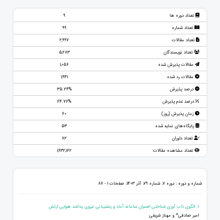
تعداد دوره ها
9
تعداد شماره
99
تعداد مقالات
2,997
تعداد نویسندگان
5,283
مقالات پذیرش شده
1,056
مقالات رد شده
1,941
درصد پذیرش
35.24%
درصد عدم پذیرش
64.76%
زمان پذیرش (روز)
60
پایگاه‌های نمایه شده
53
تعداد داوران
82
تعداد مشاهده مقالات
1,932,162
شماره و دوره : دوره 7، شماره 79، آذر 1403، صفحات 1 - 87
1. الگوی تاب آوری شناختی افسران سامانه آماد و پشتیبانی نیروی پدافند هوایی ارتش
امیر صادقی* و مهناز شریفی