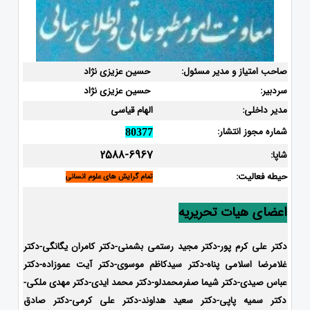
صاحب امتیاز و مدیر مسئول:
حسین عزیزی نژاد
سردبیر:
حسین عزیزی نژاد
مدیر داخلی:
الهام قیاسی
شماره مجوز انتشار:
80377
2588-6967
شاپا:
حیطه فعالیت:
تمام گرایش های علوم انسانی
اعضای هیات تحریریه
دکتر علی کرم پور-دکتر مجید رستمی بشمنی-
دکتر کامران یگانگی-دکتر
غلامرضا اسلامی پناه-دکتر سیدکاظم موسوی-دکتر آیت عموزاده-دکتر
عباس صیدی-دکتر شیما صفرمحمدلو-دکتر محمد ایدی-
دکتر مهدی ملکی-
دکتر سمیه پاپی-دکتر سعید هداوند-دکتر علی کرمی-دکتر صادق