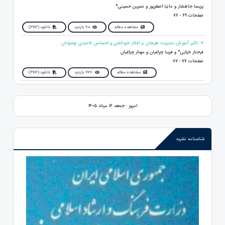
پریسا جانفشار و مانیا اصغرپور و نسرین حسینی*
صفحات 69 - 76
مشاهده مقاله
601 بازدید
دانلود (PDF)
7. تاثیر آموزش مدیریت هیجان بر افکار خودکشی و احساس ناامیدی نوجوانان
فرحناز خزایی* و فریبا چراغیان و مهناز چراغیان
صفحات 77 - 87
مشاهده مقاله
637 بازدید
دانلود (PDF)
امروز : جمعه، ۱۶ مرداد ۱۴۰۵
شناسنامه نشریه