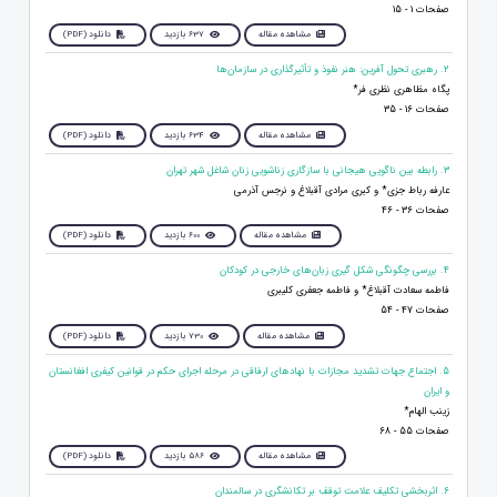
صفحات 1 - 15
مشاهده مقاله
637 بازدید
دانلود (PDF)
2. رهبری تحول آفرین: هنر نفوذ و تأثیرگذاری در سازمان‌ها
پگاه مظاهری نظری فر*
صفحات 16 - 35
مشاهده مقاله
634 بازدید
دانلود (PDF)
3. رابطه بین ناگویی هیجانی با سازگاری زناشویی زنان شاغل شهر تهران
عارفه رباط جزی* و کبری مرادی آقبلاغ و نرجس آذرمی
صفحات 36 - 46
مشاهده مقاله
600 بازدید
دانلود (PDF)
4. بررسی چگونگی شکل گیری زبان‌های خارجی در کودکان
فاطمه سعادت آقبلاغ* و فاطمه جعفری کلیبری
صفحات 47 - 54
مشاهده مقاله
730 بازدید
دانلود (PDF)
5. اجتماع جهات تشدید مجازات با نهادهای ارفاقی در مرحله اجرای حکم در قوانین کیفری افغانستان
و ایران
زینب الهام*
صفحات 55 - 68
مشاهده مقاله
586 بازدید
دانلود (PDF)
6. اثربخشی تکلیف علامت توقف بر تکانشگری در سالمندان