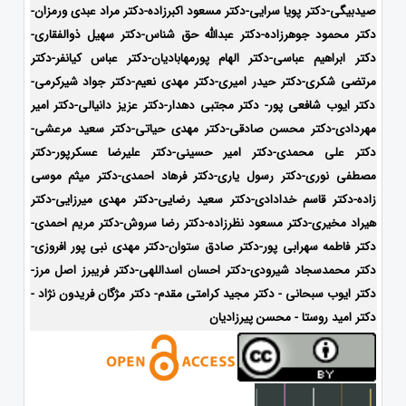
صیدبیگی-دکتر پویا سرایی-دکتر مسعود اکبرزاده-دکتر مراد عبدی ورمزان-
دکتر محمود جوهرزاده-دکتر عبدالله حق شناس-دکتر سهیل ذوالفقاری-
دکتر ابراهیم عباسی-دکتر الهام پورمهابادیان-دکتر عباس کیانفر-دکتر
مرتضی شکری-دکتر حیدر امیری-دکتر مهدی نعیم-دکتر جواد شیرکرمی-
دکتر ایوب شافعی پور- دکتر مجتبی دهدار-دکتر عزیز دانیالی-دکتر امیر
مهردادی-دکتر محسن صادقی-دکتر مهدی حیاتی-دکتر سعید مرعشی-
دکتر علی محمدی-دکتر امیر حسینی-دکتر علیرضا عسکرپور-دکتر
مصطفی نوری-دکتر رسول یاری-دکتر فرهاد احمدی-دکتر میثم موسی
زاده-
دکتر قاسم خدادادی-دکتر سعید رضایی-دکتر مهدی میرزایی-دکتر
هیراد مخیری-
دکتر مسعود نظرزاده-دکتر رضا سروش-دکتر مریم احمدی-
دکتر فاطمه سهرابی پور-دکتر صادق ستوان-دکتر مهدی نبی پور افروزی-
دکتر محمدسجاد شیرودی-
دکتر احسان اسداللهی-
دکتر فریبرز اصل مرز-
دکتر ایوب سبحانی - دکتر مجید کرامتی مقدم- دکتر مژگان فریدون نژاد -
دکتر امید روستا - محسن پیرزادیان