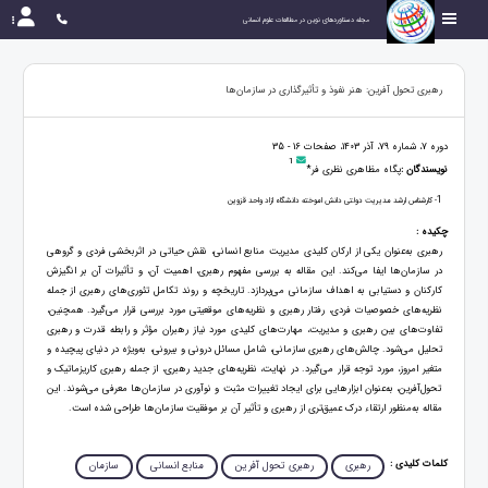
مجله دستاوردهای نوین در مطالعات علوم انسانی
رهبری تحول آفرین: هنر نفوذ و تأثیرگذاری در سازمان‌ها
دوره 7، شماره 79، آذر 1403، صفحات 16 - 35
1
نویسندگان :
پگاه مظاهری نظری فر*
1
- کارشناس ارشد مدیریت دولتی دانش اموخته دانشگاه ازاد واحد قزوین
چکیده :
رهبری به‌عنوان یکی از ارکان کلیدی مدیریت منابع انسانی، نقش حیاتی در اثربخشی فردی و گروهی
در سازمان‌ها ایفا می‌کند. این مقاله به بررسی مفهوم رهبری، اهمیت آن، و تأثیرات آن بر انگیزش
کارکنان و دستیابی به اهداف سازمانی می‌پردازد. تاریخچه و روند تکامل تئوری‌های رهبری از جمله
نظریه‌های خصوصیات فردی، رفتار رهبری و نظریه‌های موقعیتی مورد بررسی قرار می‌گیرد. همچنین،
تفاوت‌های بین رهبری و مدیریت، مهارت‌های کلیدی مورد نیاز رهبران مؤثر و رابطه قدرت و رهبری
تحلیل می‌شود. چالش‌های رهبری سازمانی، شامل مسائل درونی و بیرونی، به‌ویژه در دنیای پیچیده و
متغیر امروز، مورد توجه قرار می‌گیرد. در نهایت، نظریه‌های جدید رهبری، از جمله رهبری کاریزماتیک و
تحول‌آفرین، به‌عنوان ابزارهایی برای ایجاد تغییرات مثبت و نوآوری در سازمان‌ها معرفی می‌شوند. این
مقاله به‌منظور ارتقاء درک عمیق‌تری از رهبری و تأثیر آن بر موفقیت سازمان‌ها طراحی شده است.
کلمات کلیدی :
رهبری
رهبری تحول آفرین
منابع انسانی
سازمان