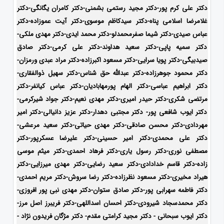
دکتر علی کرم پور-دکتر مجید رستمی بشمنی-
دکتر کامران یگانگی-دکتر
غلامرضا اسلامی پناه-دکتر سیدکاظم موسوی-دکتر آیت عموزاده-دکتر
عباس صیدی-دکتر شیما صفرمحمدلو-دکتر محمد ایدی-
دکتر مهدی ملکی-
دکتر سمیه پاپی-دکتر سعید هداوند-دکتر علی کرمی-دکتر صادق
صیدبیگی-دکتر پویا سرایی-دکتر مسعود اکبرزاده-دکتر مراد عبدی ورمزان-
دکتر محمود جوهرزاده-دکتر عبدالله حق شناس-دکتر سهیل ذوالفقاری-
دکتر ابراهیم عباسی-دکتر الهام پورمهابادیان-دکتر عباس کیانفر-دکتر
مرتضی شکری-دکتر حیدر امیری-دکتر مهدی نعیم-دکتر جواد شیرکرمی-
دکتر ایوب شافعی پور- دکتر مجتبی دهدار-دکتر عزیز دانیالی-دکتر امیر
مهردادی-دکتر محسن صادقی-دکتر مهدی حیاتی-دکتر سعید مرعشی-
دکتر علی محمدی-دکتر امیر حسینی-دکتر علیرضا عسکرپور-دکتر
مصطفی نوری-دکتر رسول یاری-دکتر فرهاد احمدی-دکتر میثم موسی
زاده-
دکتر قاسم خدادادی-دکتر سعید رضایی-دکتر مهدی میرزایی-دکتر
هیراد مخیری-
دکتر مسعود نظرزاده-دکتر رضا سروش-دکتر مریم احمدی-
دکتر فاطمه سهرابی پور-دکتر صادق ستوان-دکتر مهدی نبی پور افروزی-
دکتر محمدسجاد شیرودی-
دکتر احسان اسداللهی-
دکتر فریبرز اصل مرز-
دکتر ایوب سبحانی - دکتر مجید کرامتی مقدم- دکتر مژگان فریدون نژاد -