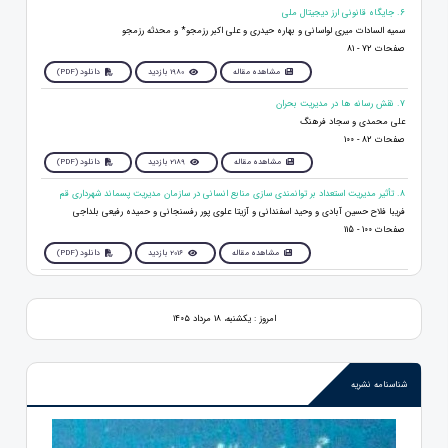
6. جایگاه قانونی ارز دیجیتال ملی
سمیه السادات میری لواسانی و بهاره حیدری و علی اکبر رزمجو* و محدثه رزمجو
صفحات 72 - 81
مشاهده مقاله
1980 بازدید
دانلود (PDF)
7. نقش رسانه ها در مدیریت بحران
علی محمدی و سجاد فرهنگ
صفحات 82 - 100
مشاهده مقاله
2189 بازدید
دانلود (PDF)
8. تأثیر مدیریت استعداد بر توانمندی سازی منابع انسانی در سازمان مدیریت پسماند شهرداری قم
فریبا فلاح حسین آبادی و وحید اسفندانی و آزیتا علوی پور رفسنجانی و حمیده رفیعی بلداجی
صفحات 100 - 115
مشاهده مقاله
2016 بازدید
دانلود (PDF)
امروز : یکشنبه، ۱۸ مرداد ۱۴۰۵
شناسنامه نشریه