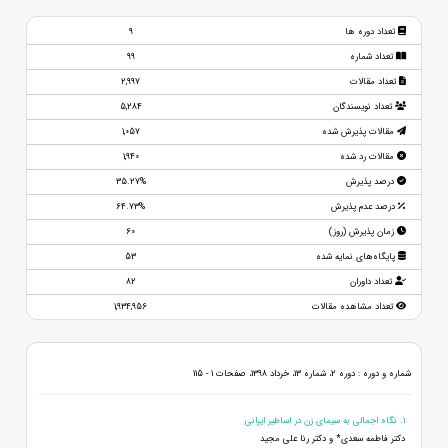
تعداد دوره ها
9
تعداد شماره
99
تعداد مقالات
2,997
تعداد نویسندگان
5,284
مقالات پذیرش شده
1,057
مقالات رد شده
1,940
درصد پذیرش
35.27%
درصد عدم پذیرش
64.73%
زمان پذیرش (روز)
60
پایگاه‌های نمایه شده
53
تعداد داوران
82
تعداد مشاهده مقالات
1,934,956
شماره و دوره : دوره 2، شماره 13، خرداد 1398، صفحات 1 - 115
1. نگاه اجمالى به سيماى زن در اساطير ايرانى
دكتر فاطمه سعدى* و دكتر رنا على مجيد