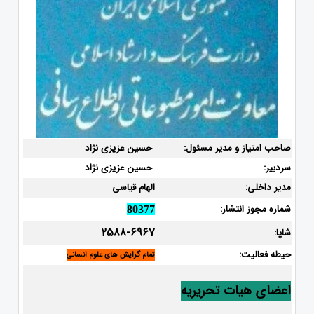
صاحب امتیاز و مدیر مسئول:
حسین عزیزی نژاد
سردبیر:
حسین عزیزی نژاد
مدیر داخلی:
الهام قیاسی
شماره مجوز انتشار:
80377
2588-6967
شاپا:
حیطه فعالیت:
تمام گرایش های علوم انسانی
اعضای هیات تحریریه