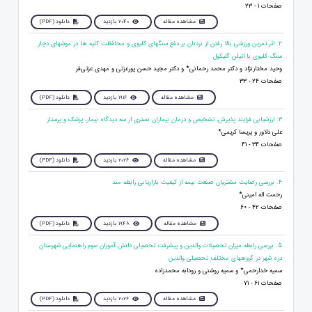
صفحات 1 - 23
مشاهده مقاله
2040 بازدید
دانلود (PDF)
2. اثر تمرین ورزشی بالا رفتن از نردبان بر دفع سنگهای کلیوی و محافظت کلیه ها در موشهای دچار
سنگ کلیوی با اتیلن گلیکول
وحید مختارنژاد و دکتر محمد رحمانی* و دکتر مجید حسن پورعزتی و مهدی عزتی‌فر
صفحات 24 - 33
مشاهده مقاله
1916 بازدید
دانلود (PDF)
3. ارزشیابی فرایند پذیرش، تشخیص و درمان بیماران بستری از سه دیدگاه بیمار، پزشک و پرستار
علی دلاور و پریسا کریمی*
صفحات 34 - 41
مشاهده مقاله
2026 بازدید
دانلود (PDF)
4. بررسی رضايت مشتريان صنعت بیمه از کیفیت بازاریابی رابطه مند
رحمت اله امینی*
صفحات 42 - 60
مشاهده مقاله
1948 بازدید
دانلود (PDF)
5. بررسی رابطه میزان تحصیلات والدین و پیشرفت تحصیلی دانش آموزان سوم راهنمایی شهرستان
دره شهر در گروههای مختلف تحصیلی والدین
سمیه خدارحمی* و سمیه روشنی و رودابه محمدزاده
صفحات 61 - 71
مشاهده مقاله
2026 بازدید
دانلود (PDF)