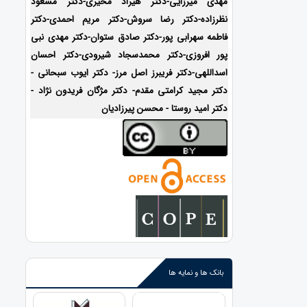
مهدی میرزایی-دکتر هیراد مخیری-
دکتر مسعود
نظرزاده-دکتر رضا سروش-دکتر مریم احمدی-دکتر
فاطمه سهرابی پور-دکتر صادق ستوان-دکتر مهدی نبی
پور افروزی-دکتر محمدسجاد شیرودی-
دکتر احسان
اسداللهی-
دکتر فریبرز اصل مرز- دکتر ایوب سبحانی -
دکتر مجید کرامتی مقدم- دکتر مژگان فریدون نژاد -
دکتر امید روستا - محسن پیرزادیان
بانک ها و نمایه ها