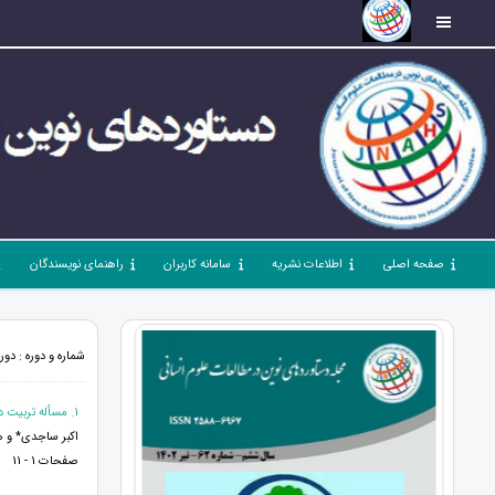
صفحه اصلی
اطلاعات نشریه
سامانه کاربران
راهنمای نویسندگان
شماره و دوره : دوره 8، شماره 94، اسفند 1404، صفحات 1 -
1. مسأله تربیت در اندیشه‌ی قرآنی رهبر شهید انقلاب حضرت آیت‌الله خامنه‌ای (ره)
اکبر ساجدی* و ه
صفحات 1 - 11