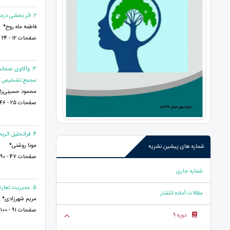
2. اثر بخشی درمان پذیرش و تعهد (اکت) بر امید به زندگی در مردان معتاد
فاطمه ماه روح*
صفحات 12 - 24
مجمع تشخیص مصل
محمود حسینی‌زاد
صفحات 25 - 46
4. فراتحليل اثربخشی الگوی فرزند پروری خانواده های دارای بيماری روانی جدی
مونا روشنی*
شماره های پیشین نشریه
صفحات 47 - 90
شماره جاری
5. مدیریت تعارضات ناشی از برنامه ریزی و مدیریت شهری با تأکید بر الگوهای مشارکت مردمی (ارتباطات اجتماعی)
مقالات آماده انتشار
مریم شهرزادی*
صفحات 91 - 100
دوره 9