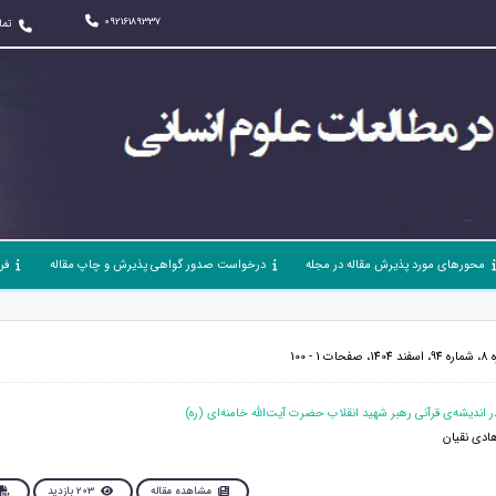
09216189337
تما
محورهای مورد پذیرش مقاله در مجله
درخواست صدور گواهی پذیرش و چاپ مقاله
فر
 100
ادی نقیان
مشاهده مقاله
203 بازدید