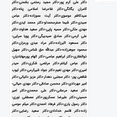
دکتر علی کرم پور-دکتر مجید رستمی بشمنی-
دکتر
کامران یگانگی-دکتر غلامرضا اسلامی پناه-دکتر
سیدکاظم موسوی-دکتر آیت عموزاده-دکتر عباس
صیدی-دکتر شیما صفرمحمدلو-دکتر محمد ایدی-
دکتر
مهدی ملکی-دکتر سمیه پاپی-دکتر سعید هداوند-دکتر
علی کرمی-دکتر صادق صیدبیگی-دکتر پویا سرایی-
دکتر مسعود اکبرزاده-دکتر مراد عبدی ورمزان-دکتر
محمود جوهرزاده-دکتر عبدالله حق شناس-دکتر سهیل
ذوالفقاری-دکتر ابراهیم عباسی-دکتر الهام پورمهابادیان-
دکتر عباس کیانفر-دکتر مرتضی شکری-دکتر حیدر
امیری-دکتر مهدی نعیم-دکتر جواد شیرکرمی-دکتر ایوب
شافعی پور- دکتر مجتبی دهدار-دکتر عزیز دانیالی-دکتر
امیر مهردادی-دکتر محسن صادقی-دکتر مهدی حیاتی-
دکتر سعید مرعشی-دکتر علی محمدی-دکتر امیر
حسینی-دکتر علیرضا عسکرپور-دکتر مصطفی نوری-
دکتر رسول یاری-دکتر فرهاد احمدی-دکتر میثم موسی
زاده-
دکتر قاسم خدادادی-دکتر سعید رضایی-دکتر