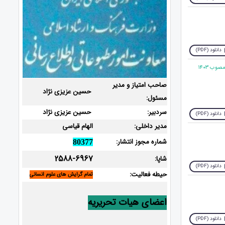
دانلود (PDF)
3. واکاوی ضمانت اجرای بی‌اعتباری معاملات غیررسمی اموال غیرمنقول در پرتو قانون الزام به ثبت رسمی اموال غیرمنقول مصوب ۱۴۰۳
صاحب امتیاز و مدیر
حسین عزیزی نژاد
مسئول:
سردبیر:
حسین عزیزی نژاد
دانلود (PDF)
مدیر داخلی:
الهام قیاسی
شماره مجوز انتشار:
80377
2588-6967
شاپا:
دانلود (PDF)
حیطه فعالیت:
تمام گرایش های علوم انسانی
اعضای هیات تحریریه
دانلود (PDF)