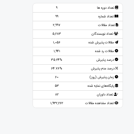
تعداد دوره ها
9
تعداد شماره
99
تعداد مقالات
2,997
تعداد نویسندگان
5,283
مقالات پذیرش شده
1,056
مقالات رد شده
1,941
درصد پذیرش
35.24%
درصد عدم پذیرش
64.76%
زمان پذیرش (روز)
60
پایگاه‌های نمایه شده
53
تعداد داوران
82
تعداد مشاهده مقالات
1,932,262