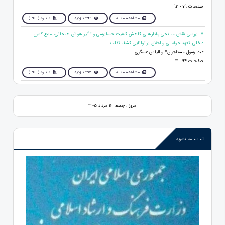
صفحات 79 - 93
مشاهده مقاله
341 بازدید
دانلود (PDF)
7. بررسی نقش میانجی رفتارهای کاهش کیفیت حسابرسی و تأثیر هوش هیجانی، منبع کنترل
داخلی، تعهد حرفه ای و اخلاق بر توانایی کشف تقلب
عبدالرسول مستاجران* و الیاس عسگری
صفحات 94 - 111
مشاهده مقاله
317 بازدید
دانلود (PDF)
امروز : جمعه، ۱۶ مرداد ۱۴۰۵
شناسنامه نشریه