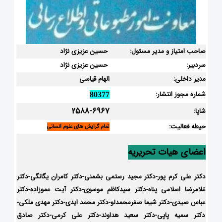
صاحب امتیاز و مدیر مسئول:
حسین عزیزی نژاد
سردبیر:
حسین عزیزی نژاد
مدیر داخلی:
الهام قیاسی
شماره مجوز انتشار:
80377
2588-6967
شاپا:
حیطه فعالیت:
تمام گرایش های علوم انسانی
اعضای هیات تحریریه
دکتر علی کرم پور-دکتر مجید رستمی بشمنی-
دکتر کامران یگانگی-دکتر
غلامرضا اسلامی پناه-دکتر سیدکاظم موسوی-دکتر آیت عموزاده-دکتر
عباس صیدی-دکتر شیما صفرمحمدلو-دکتر محمد ایدی-
دکتر مهدی ملکی-
دکتر سمیه پاپی-دکتر سعید هداوند-دکتر علی کرمی-دکتر صادق