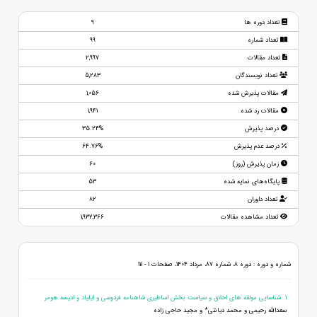
تعداد دوره ها
9
تعداد شماره
99
تعداد مقالات
2,997
تعداد نویسندگان
5,283
مقالات پذیرش شده
1,056
مقالات رد شده
1,941
درصد پذیرش
35.24%
درصد عدم پذیرش
64.76%
زمان پذیرش (روز)
60
پایگاه‌های نمایه شده
53
تعداد داوران
82
تعداد مشاهده مقالات
1,932,366
شماره و دوره : دوره 8، شماره 87، مرداد 1404، صفحات 1 - 111
1. شناسایی مولفه های اخلاق و سیاست بخش اساطیری شاهنامه فردوسی و ایلیاد و ادیسه هومر
سعدالله رحیمی و محمد دیانتی* و مجید حاجی زاده