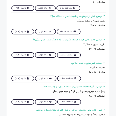
صفحات 1 - 11
مشاهده مقاله
317 بازدید
دانلود (PDF)
2. بررسی نقش درد و رنج در پیشرفت آدمی از دیدگاه مولانا
متین قادری* و شکیبا ولدبیگی
صفحات 12 - 25
مشاهده مقاله
340 بازدید
دانلود (PDF)
3. بررسی چالش‌های هویت در عصر تکنوپولی، آیا فرهنگ سنتی دوام می‌آورد؟
علیرضا شیری همدانی*
صفحات 26 - 52
مشاهده مقاله
328 بازدید
دانلود (PDF)
4. جایگاه شهر غزنی در دوره اسلامی
نصیراحمد آرین*
صفحات 53 - 62
مشاهده مقاله
473 بازدید
دانلود (PDF)
5. بررسی تاثیر انتظارات مشتریان در استفاده نهایی از اینترنت بانک
زهرا امیر حسینی و شادی ادیبی فرد* و امیرحسین پهلوان
صفحات 63 - 78
مشاهده مقاله
348 بازدید
دانلود (PDF)
6. شیوه های نوین مدیریت آموزشی و نقش آنها در ارتقاء عملکرد آموزشی
مرجان توانا* و مونا مومنی طامه و سروه احمدی