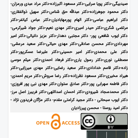
صیدبیگی-دکتر پویا سرایی-دکتر مسعود اکبرزاده-دکتر مراد عبدی ورمزان-
دکتر محمود جوهرزاده-دکتر عبدالله حق شناس-دکتر سهیل ذوالفقاری-
دکتر ابراهیم عباسی-دکتر الهام پورمهابادیان-دکتر عباس کیانفر-دکتر
مرتضی شکری-دکتر حیدر امیری-دکتر مهدی نعیم-دکتر جواد شیرکرمی-
دکتر ایوب شافعی پور- دکتر مجتبی دهدار-دکتر عزیز دانیالی-دکتر امیر
مهردادی-دکتر محسن صادقی-دکتر مهدی حیاتی-دکتر سعید مرعشی-
دکتر علی محمدی-دکتر امیر حسینی-دکتر علیرضا عسکرپور-دکتر
مصطفی نوری-دکتر رسول یاری-دکتر فرهاد احمدی-دکتر میثم موسی
زاده-
دکتر قاسم خدادادی-دکتر سعید رضایی-دکتر مهدی میرزایی-دکتر
هیراد مخیری-
دکتر مسعود نظرزاده-دکتر رضا سروش-دکتر مریم احمدی-
دکتر فاطمه سهرابی پور-دکتر صادق ستوان-دکتر مهدی نبی پور افروزی-
دکتر محمدسجاد شیرودی-
دکتر احسان اسداللهی-
دکتر فریبرز اصل مرز-
دکتر ایوب سبحانی - دکتر مجید کرامتی مقدم- دکتر مژگان فریدون نژاد -
دکتر امید روستا - محسن پیرزادیان