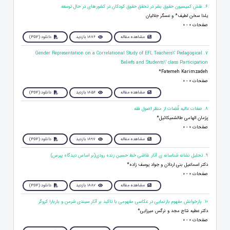
6. نقش کمیسیون حقوق بشر در تحقق حقوق کودکان در کشورهای در حال توسعه
یلدا سخن لطیف* و عسگر جلالیان
صفحات 0 - 0
مشاهده مقاله
1876 بازدید
دانلود (PDF)
7. Gender Representation on a Correlational Study of EFL Teachers\' Pedagogical
Beliefs and Students\' class Participation
Fatemeh Karimzadeh*
صفحات 0 - 0
مشاهده مقاله
1856 بازدید
دانلود (PDF)
8. صفات عالیه قٌضات از منظر اصول فقه
پژمان الهامی طالشمیکائیل*
صفحات 0 - 0
مشاهده مقاله
1897 بازدید
دانلود (PDF)
9. تحلیل نشانه شناسانه ی آثار نقاشی خط حسین زنده رودی(بر اساس دیدگاه پیرس)
دکتر اسماعیل بنی اردلان و جواد یوسف زاده*
صفحات 0 - 0
مشاهده مقاله
1882 بازدید
دانلود (PDF)
10. بازخوانش مفهوم بازنمایی در عکاسی مفهومی با تاکید بر آثار سیندی شرمن و باربارا کروگر
دکتر عطیه نتاج مجد و نرگس میرزایی*
صفحات 0 - 0