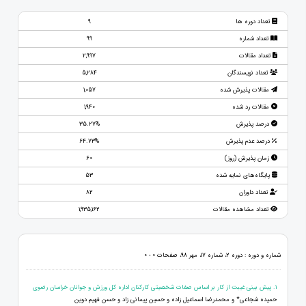
تعداد دوره ها
9
تعداد شماره
99
تعداد مقالات
2,997
تعداد نویسندگان
5,284
مقالات پذیرش شده
1,057
مقالات رد شده
1,940
درصد پذیرش
35.27%
درصد عدم پذیرش
64.73%
زمان پذیرش (روز)
60
پایگاه‌های نمایه شده
53
تعداد داوران
82
تعداد مشاهده مقالات
1,935,162
شماره و دوره : دوره 2، شماره 17، مهر 98، صفحات 0 - 0
1. پیش بینی غیبت از کار بر اساس صفات شخصیتی کارکنان اداره کل ورزش و جوانان خراسان رضوی
حمیده شجاعی* و محمدرضا اسماعیل زاده و حسین پیمانی زاد و حسن فهیم دوین