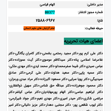
مدیر داخلی:
الهام قیاسی
شماره مجوز انتشار:
80377
2588-6967
شاپا:
حیطه فعالیت:
تمام گرایش های علوم انسانی
اعضای هیات تحریریه
دکتر علی کرم پور-دکتر مجید رستمی بشمنی-
دکتر کامران یگانگی-دکتر
غلامرضا اسلامی پناه-دکتر سیدکاظم موسوی-دکتر آیت عموزاده-دکتر
عباس صیدی-دکتر شیما صفرمحمدلو-دکتر محمد ایدی-
دکتر مهدی ملکی-
دکتر سمیه پاپی-دکتر سعید هداوند-دکتر علی کرمی-دکتر صادق
صیدبیگی-دکتر پویا سرایی-دکتر مسعود اکبرزاده-دکتر مراد عبدی ورمزان-
دکتر محمود جوهرزاده-دکتر عبدالله حق شناس-دکتر سهیل ذوالفقاری-
دکتر ابراهیم عباسی-دکتر الهام پورمهابادیان-دکتر عباس کیانفر-دکتر
مرتضی شکری-دکتر حیدر امیری-دکتر مهدی نعیم-دکتر جواد شیرکرمی-
دکتر ایوب شافعی پور- دکتر مجتبی دهدار-دکتر عزیز دانیالی-دکتر امیر