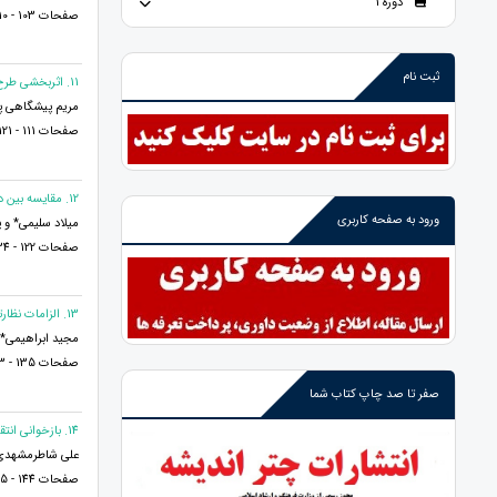
دوره 1
صفحات 103 - 110
ثبت نام
11. اثربخشی طرح واره درمانی برتعارضات زناشویی و رضامندی زناشویی اسلامی زوجین
مریم پیشگاهی پ
صفحات 111 - 121
12. مقايسه بين دغدغه فکری، مهارت زبانی مادر و مهارت هاي ارتباطي در كودكان اوتيسم و عادي
ورود به صفحه کاربری
میلاد سلیمی* و پ
صفحات 122 - 134
13. الزامات نظارتی و بایسته های الزام آور حقوق زندانیان در مقررات داخلی و بین المللی
مجید ابراهیمی* و
صفحات 135 - 143
صفر تا صد چاپ کتاب شما
14. بازخوانی انتقادی مستندات اشتراط وصف اجتهاد در قاضی ابتدایی و تحکیم در آیینه شرایع الاسلام و جواهرالکلام
علی شاطرمشهدی
صفحات 144 - 155