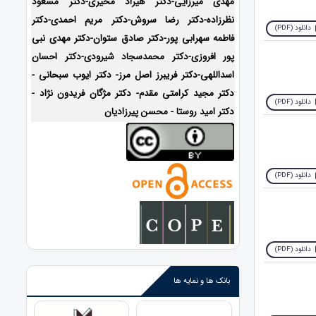
مهدی میرزایی-دکتر هیراد مخیری-
دکتر مسعود
نظرزاده-دکتر رضا سروش-دکتر مریم احمدی-دکتر
دانلود (PDF)
فاطمه سهرابی پور-دکتر صادق ستوان-دکتر مهدی نبی
پور افروزی-دکتر محمدسجاد شیرودی-
دکتر احسان
اسداللهی-
دکتر فریبرز اصل مرز- دکتر ایوب سبحانی -
دکتر مجید کرامتی مقدم- دکتر مژگان فریدون نژاد -
دانلود (PDF)
دکتر امید روستا - محسن پیرزادیان
دانلود (PDF)
دانلود (PDF)
بانک ها و نمایه ها