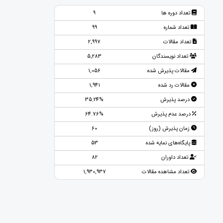
تعداد دوره ها
9
تعداد شماره
99
تعداد مقالات
2,997
تعداد نویسندگان
5,283
مقالات پذیرش شده
1,056
مقالات رد شده
1,941
درصد پذیرش
35.24%
درصد عدم پذیرش
64.76%
زمان پذیرش (روز)
60
پایگاه‌های نمایه شده
53
تعداد داوران
82
تعداد مشاهده مقالات
1,930,937