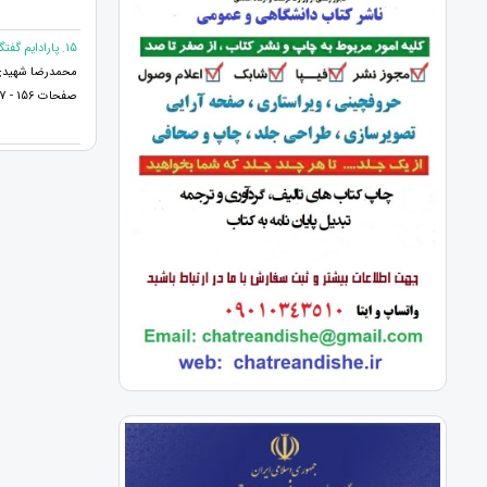
15. پارادایم گفتگوی ادیان ،paradigm of religious dialogue
محمدرضا شهیدی
صفحات 156 - 167