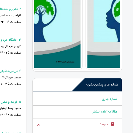
2. تکرار و نمادهای پرتکرار در شعر نیما
افراسیاب صالحی
صفحات 14 - 24
3. جایگاه خرد و خردورزی در شاهنامه فردوسی
نارین سبحانی و ح
صفحات 25 - 34
4. بررسی تطبیقی شرط انفساخ در حقوق ایران و فرانسه با نگاهی بر حقوق مصر و انگلستان
حمید جودکی*
صفحات 35 - 47
شماره های پیشین نشریه
شماره جاری
5. قواعد و مقررات ورود به خدمت و تبدیل وضعیت استخدام در شهرداری های کشور
حمید رضا ذوقیان
مقالات آماده انتشار
صفحات 48 - 62
دوره 9