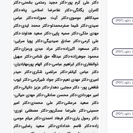
دکتر علی کرم پور-دکتر مجید رستمی بشمنی-
دکتر
کامران یگانگی-دکتر غلامرضا اسلامی پناه-دکتر
سیدکاظم موسوی-دکتر آیت عموزاده-دکتر عباس
دانلود (PDF)
صیدی-دکتر شیما صفرمحمدلو-دکتر محمد ایدی-
دکتر
مهدی ملکی-دکتر سمیه پاپی-دکتر سعید هداوند-دکتر
علی کرمی-دکتر صادق صیدبیگی-دکتر پویا سرایی-
دکتر مسعود اکبرزاده-دکتر مراد عبدی ورمزان-دکتر
دانلود (PDF)
محمود جوهرزاده-دکتر عبدالله حق شناس-دکتر سهیل
ذوالفقاری-دکتر ابراهیم عباسی-دکتر الهام پورمهابادیان-
دکتر عباس کیانفر-دکتر مرتضی شکری-دکتر حیدر
امیری-دکتر مهدی نعیم-دکتر جواد شیرکرمی-دکتر ایوب
دانلود (PDF)
شافعی پور- دکتر مجتبی دهدار-دکتر عزیز دانیالی-دکتر
امیر مهردادی-دکتر محسن صادقی-دکتر مهدی حیاتی-
دکتر سعید مرعشی-دکتر علی محمدی-دکتر امیر
حسینی-دکتر علیرضا عسکرپور-دکتر مصطفی نوری-
دانلود (PDF)
دکتر رسول یاری-دکتر فرهاد احمدی-دکتر میثم موسی
زاده-
دکتر قاسم خدادادی-دکتر سعید رضایی-دکتر