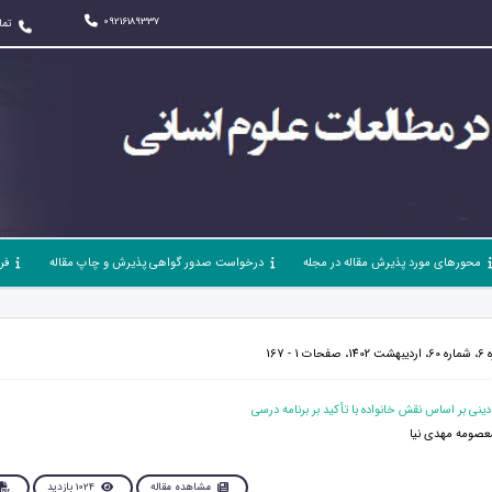
09216189337
تما
محورهای مورد پذیرش مقاله در مجله
درخواست صدور گواهی پذیرش و چاپ مقاله
فر
- 167
عصومه مهدی نیا
مشاهده مقاله
1024 بازدید