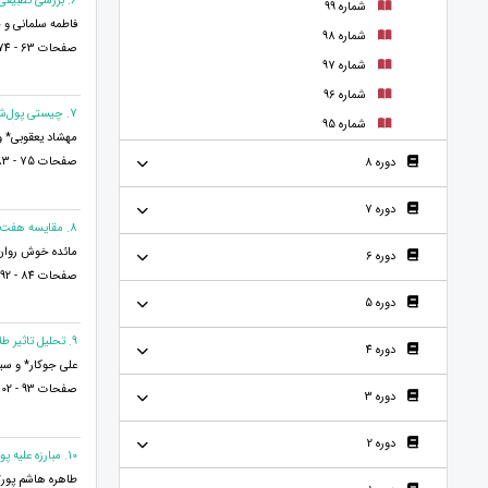
6. بررسی تطبیقی گنبد سرخ هفت پیکر نظامی و منطق الطیر عطار
شماره 99
فاطمه سلمانی و خ
شماره 98
صفحات 63 - 74
شماره 97
شماره 96
7. چیستی پول‌شویی و بررسی مستندات دینی آن
شماره 95
مهشاد یعقوبی* و 
صفحات 75 - 83
دوره 8
دوره 7
8. مقایسه هفت وادی معرفت با هفت خان رستم
مائده خوش روان*
دوره 6
صفحات 84 - 92
دوره 5
9. تحلیل تاثیر طلاق بر افت تحصیلی دانش‌آموزان
دوره 4
علی جوکار* و س
صفحات 93 - 102
دوره 3
دوره 2
10. مبارزه علیه پول شویی با تأکید بر FATF
طاهره هاشم پور*