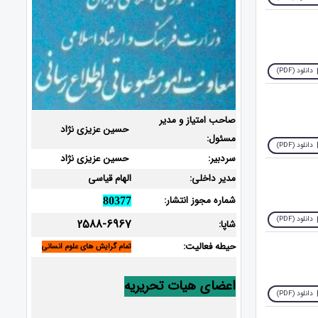
دانلود (PDF)
صاحب امتیاز و مدیر
حسین عزیزی نژاد
مسئول:
دانلود (PDF)
سردبیر:
حسین عزیزی نژاد
مدیر داخلی:
الهام قیاسی
شماره مجوز انتشار:
80377
دانلود (PDF)
2588-6967
شاپا:
حیطه فعالیت:
تمام گرایش های علوم انسانی
اعضای هیات تحریریه
دانلود (PDF)