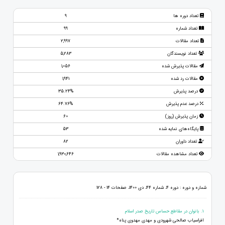
تعداد دوره ها
9
تعداد شماره
99
تعداد مقالات
2,997
تعداد نویسندگان
5,283
مقالات پذیرش شده
1,056
مقالات رد شده
1,941
درصد پذیرش
35.24%
درصد عدم پذیرش
64.76%
زمان پذیرش (روز)
60
پایگاه‌های نمایه شده
53
تعداد داوران
82
تعداد مشاهده مقالات
1,930,646
شماره و دوره : دوره 4، شماره 44، دی 1400، صفحات 14 - 128
1. بانوان در مقاطع حساس تاریخ صدر اسلام
افراسیاب صالحی شهرودی و مهدی مهدوی پناه*