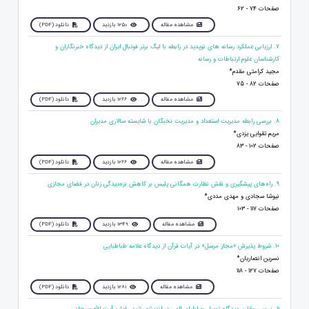
صفحات 74 - 62
مشاهده مقاله
1250 بازدید
دانلود (PDF)
7. ارزیابی عملکرد رسانه های نوپدید در رابطه با لیگ برتر فوتبال ایران از دیدگاه خبرنگاران و
کارشناسان علوم ارتباطات و رسانه
مجید کرامتی مقدم*
صفحات 82 - 75
مشاهده مقاله
1266 بازدید
دانلود (PDF)
8. بررسی رابطه مدیریت استعداد و مدیریت نخبگان با شایسته سالاری مدیران
مریم تقوایی یزدی*
صفحات 102 - 83
مشاهده مقاله
1266 بازدید
دانلود (PDF)
9. راه‌های پیشگیری و نقش نظارت همگانی پلیس بر کاهش بزه‌دیدگی زنان در فضای مجازی
نیوشا سجادی و مهدی مددی*
صفحات 117 - 103
مشاهده مقاله
1349 بازدید
دانلود (PDF)
10. شروط پذیرش «مجاز مرسل» در آیات قرآن از دیدگاه علامه طباطبایی
نسرین انصاریان*
صفحات 127 - 118
مشاهده مقاله
1281 بازدید
دانلود (PDF)
11. بررسی مقارن دیدگاه توسل به اولیای الهی در اندیشه رشید رضا و آیت الله سبحانی