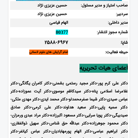
صاحب امتیاز و مدیر مسئول:
حسین عزیزی نژاد
سردبیر:
حسین عزیزی نژاد
مدیر داخلی:
الهام قیاسی
شماره مجوز انتشار:
80377
2588-6967
شاپا:
حیطه فعالیت:
تمام گرایش های علوم انسانی
اعضای هیات تحریریه
دکتر علی کرم پور-دکتر مجید رستمی بشمنی-
دکتر کامران یگانگی-دکتر
غلامرضا اسلامی پناه-دکتر سیدکاظم موسوی-دکتر آیت عموزاده-دکتر
عباس صیدی-دکتر شیما صفرمحمدلو-دکتر محمد ایدی-
دکتر مهدی ملکی-
دکتر سمیه پاپی-دکتر سعید هداوند-دکتر علی کرمی-دکتر صادق
صیدبیگی-دکتر پویا سرایی-دکتر مسعود اکبرزاده-دکتر مراد عبدی ورمزان-
دکتر محمود جوهرزاده-دکتر عبدالله حق شناس-دکتر سهیل ذوالفقاری-
دکتر ابراهیم عباسی-دکتر الهام پورمهابادیان-دکتر عباس کیانفر-دکتر