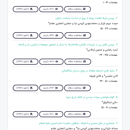
صفحات 14 - 1
مشاهده مقاله
1298 بازدید
دانلود (PDF)
2. بررسی شرط اطاعت زوجه از زوج در امامت جماعت بانوان
سیده مریم بازیار و محمّدمهدی کریمی نیا و مجتبی انصاری مقدم*
صفحات 23 - 15
مشاهده مقاله
1346 بازدید
دانلود (PDF)
3. بررسی نقش زن در تزیینات نقاشی سقانفارها با تمرکز بر تصاویر موجودات ترکیبی مار و اژدها
ثمره رضايی و حسين اردلانی*
صفحات 35 - 24
مشاهده مقاله
1328 بازدید
دانلود (PDF)
4. سایه های اندیشه سقراط در روش درمان دیالکتیکی
لادن سلیمی* و فاتن شریف
صفحات 50 - 36
مشاهده مقاله
1293 بازدید
دانلود (PDF)
5. الهام خواستن ميراث مردمى در اشعار ايرج ميرزا
مكي عبدالرزاق*
صفحات 61 - 51
مشاهده مقاله
1370 بازدید
دانلود (PDF)
6. جستاری در علل سستی و انحراف منتظران حضرت امام حسین علیه السلام
سمانه بازیانی و محمّدمهدی کریمی نیا* و مجتبی انصاری مقدم