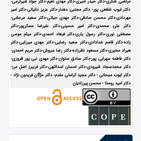
مرتضی شکری-دکتر حیدر امیری-دکتر مهدی نعیم-دکتر جواد شیرکرمی-
دکتر ایوب شافعی پور- دکتر مجتبی دهدار-دکتر عزیز دانیالی-دکتر امیر
مهردادی-دکتر محسن صادقی-دکتر مهدی حیاتی-دکتر سعید مرعشی-
دکتر علی محمدی-دکتر امیر حسینی-دکتر علیرضا عسکرپور-دکتر
مصطفی نوری-دکتر رسول یاری-دکتر فرهاد احمدی-دکتر میثم موسی
زاده-
دکتر قاسم خدادادی-دکتر سعید رضایی-دکتر مهدی میرزایی-دکتر
هیراد مخیری-
دکتر مسعود نظرزاده-دکتر رضا سروش-دکتر مریم احمدی-
دکتر فاطمه سهرابی پور-دکتر صادق ستوان-دکتر مهدی نبی پور افروزی-
دکتر محمدسجاد شیرودی-
دکتر احسان اسداللهی-
دکتر فریبرز اصل مرز-
دکتر ایوب سبحانی - دکتر مجید کرامتی مقدم- دکتر مژگان فریدون نژاد -
دکتر امید روستا - محسن پیرزادیان