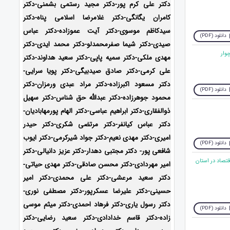
دکتر علی کرم پور-دکتر مجید رستمی بشمنی-
دکتر
کامران یگانگی-دکتر غلامرضا اسلامی پناه-دکتر
سیدکاظم موسوی-دکتر آیت عموزاده-دکتر عباس
دانلود (PDF)
صیدی-دکتر شیما صفرمحمدلو-دکتر محمد ایدی-
دکتر
مهدی ملکی-دکتر سمیه پاپی-دکتر سعید هداوند-دکتر
علی کرمی-دکتر صادق صیدبیگی-دکتر پویا سرایی-
دکتر مسعود اکبرزاده-دکتر مراد عبدی ورمزان-دکتر
دانلود (PDF)
محمود جوهرزاده-دکتر عبدالله حق شناس-دکتر سهیل
ذوالفقاری-دکتر ابراهیم عباسی-دکتر الهام پورمهابادیان-
دکتر عباس کیانفر-دکتر مرتضی شکری-دکتر حیدر
امیری-دکتر مهدی نعیم-دکتر جواد شیرکرمی-دکتر ایوب
دانلود (PDF)
شافعی پور- دکتر مجتبی دهدار-دکتر عزیز دانیالی-دکتر
قتصاد در استان
امیر مهردادی-دکتر محسن صادقی-دکتر مهدی حیاتی-
دکتر سعید مرعشی-دکتر علی محمدی-دکتر امیر
حسینی-دکتر علیرضا عسکرپور-دکتر مصطفی نوری-
دکتر رسول یاری-دکتر فرهاد احمدی-دکتر میثم موسی
دانلود (PDF)
زاده-
دکتر قاسم خدادادی-دکتر سعید رضایی-دکتر