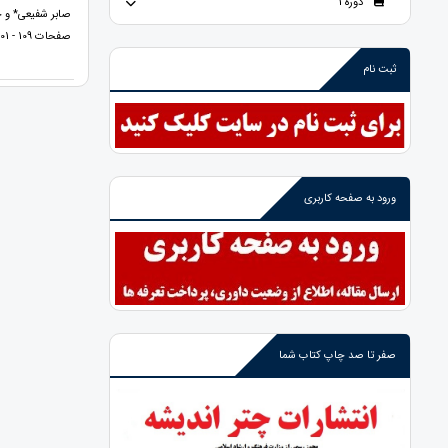
دوره 1
صابر شفیعی* و 
صفحات 109 - 101
ثبت نام
ورود به صفحه کاربری
صفر تا صد چاپ کتاب شما