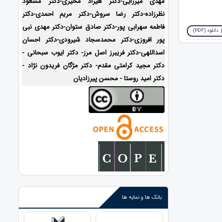
مهدی میرزایی-دکتر هیراد مخیری-
دکتر مسعود
نظرزاده-دکتر رضا سروش-دکتر مریم احمدی-دکتر
فاطمه سهرابی پور-دکتر صادق ستوان-دکتر مهدی نبی
دانلود (PDF)
پور افروزی-دکتر محمدسجاد شیرودی-
دکتر احسان
اسداللهی-
دکتر فریبرز اصل مرز- دکتر ایوب سبحانی -
دکتر مجید کرامتی مقدم- دکتر مژگان فریدون نژاد -
دکتر امید روستا - محسن پیرزادیان
بانک ها و نمایه ها