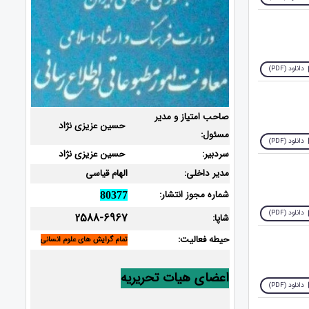
دانلود (PDF)
صاحب امتیاز و مدیر
حسین عزیزی نژاد
مسئول:
دانلود (PDF)
سردبیر:
حسین عزیزی نژاد
مدیر داخلی:
الهام قیاسی
شماره مجوز انتشار:
80377
دانلود (PDF)
2588-6967
شاپا:
حیطه فعالیت:
تمام گرایش های علوم انسانی
اعضای هیات تحریریه
دانلود (PDF)