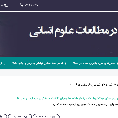
09216189337
تما
محورهای مورد پذیرش مقاله در مجله
درخواست صدور گواهی پذیرش و چاپ مقاله
فر
 101
رضوان یاراحمدی و حدیث سبزواری نژاد و فاطمه هاشمی
مشاهده مقاله
1647 بازدید