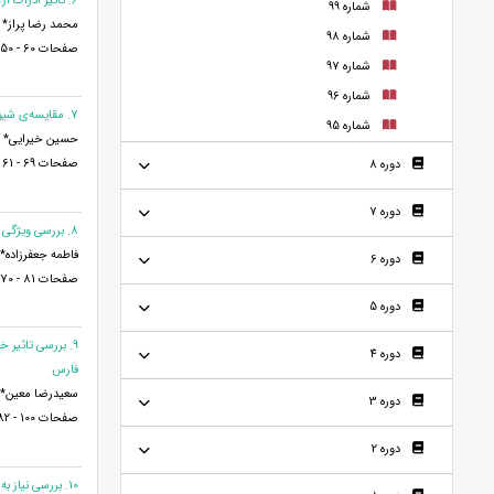
6. تاثیر ادراک از محیط بر موفقیت تحصیلی دانش آموزان
شماره 99
محمد رضا پراز* 
شماره 98
صفحات 60 - 50
شماره 97
شماره 96
7. مقایسه‌ی شیوه های آموزش ضمن خدمت کارگاهی و غیرکارگاهی و تاثیر آن بر عملکرد معلمان مقطع ابتدایی منطقه‌ی چوار
شماره 95
حسین خیرایی* و 
صفحات 69 - 61
دوره 8
دوره 7
8. بررسی ویژگی و درون مایه اشعار اقبال لاهوری
فاطمه جعفرزاده*
دوره 6
صفحات 81 - 70
دوره 5
9. بررسی تاثیر
دوره 4
فارس
سعیدرضا معین* و
دوره 3
صفحات 100 - 82
دوره 2
10. بررسی نیاز به شناخت دانش آموزان ابتدایی