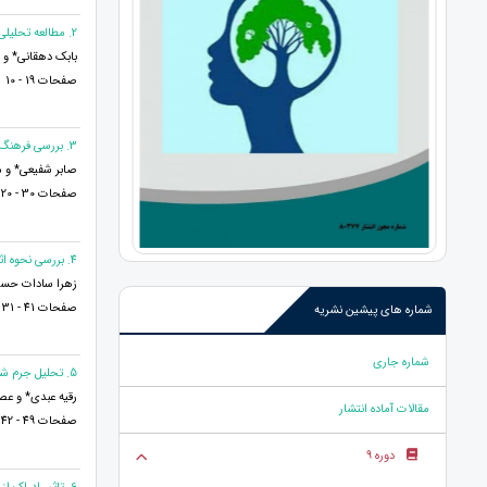
2. مطالعه تحلیلی-تطبیقی پوشش زنان و مردان عرب در خوزستان با مسقط در عمان
بابک دهقانی* و 
صفحات 19 - 10
3. بررسی فرهنگ سازمانی معلمان ابتدایی
صابر شفیعی* و 
صفحات 30 - 20
4. بررسی نحوه اثر صادرات بر بیکاری در کشورهای خاورمیانه
زهرا سادات حسی
صفحات 41 - 31
شماره های پیشین نشریه
شماره جاری
5. تحلیل جرم شناختی ازدواج سفید
رقیه عبدی* و ع
مقالات آماده انتشار
صفحات 49 - 42
دوره 9