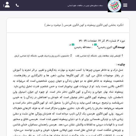
مجله دستاوردهای نوین در مطالعات علوم انسانی
انگیزه بخشی کهن الگوی پرسفونه و کهن الگوی هرمس ( دوشیزه و سفر )
دوره 3، شماره 31، آذر 99، صفحات 141 - 131
2
1
نویسندگان :
کبری رحیمی*
، سعدالله رحیمی
2
1
- کارشناس ارشد مطالعات زنان، دانشگاه آزاد اسلامی، بافت
- دانشجوی دکتری زبان و ادبیات فارسی، دانشگاه آزاد اسلامی، کرمان
چکیده :
عمل درک و به خاطر سپردن چیزها یا کسب تجربه و مهارت، یادگرفتن و تغییر، بر اثر تجربه یا آموزش
در رفتار موجودات شکل می گیرد. کار کهن الگوها بیداری ذهن ها و تاثیرگذاری در رفتارهاست.
شخصیت پرسفونه به خاطر تعلق به دو جهان زندگی و جهان زیرین، شخصیتی است که می‌تواند به
آگاهی بالایی دست یابد. او از درونیات قوی برخوردار است و حس ششم و قدرت تخیل زیادی دارد.
پرسفونه نماد بهار، جوانی و زندگی و کهن الگوی دختر مادر است. او چهره ای جوان، امیدوار، ولی
نامطمئن دارد. پرسفونه کهن الگوی دختر نوجوان است که خودش و اهدافش در زندگی را به خوبی
نمی‌شناسد و ترجیح می‌دهد کسی بیاید و زندگی ‌اش را متحول کند. او کهن الگوی دختر مادر است و
همیشه می‌خواهد مادرش را راضی نگه دارد. دختری مطیع و سازگار است که به طرف کار‌های خطرناک
نمی‌رود. ولی، کهن الگوی هرمس، یک آرکی تایپ مردانه است که همزمان ویژگی های مثبت و منفی
زیادی دارد، و نزدیکی همسانی برای او با دو دنیای پرسفونه تصویر شده است. هرمسی خلاق و سخنور
است و با الهامات درونی به اتفاقات واکنش نشان می دهد. هرمس راهنمای مسافران، خدای شانس
و چیز‌های شگفت است. او خدای عقل است، چون اوقاتی همواره خوش و خرم و توانمند می سازد.
هرمس از اتفاقات آگاه است و می‌داند چگونه در امتداد حادثه ها حرکت کند. به نظر بیش و پیش