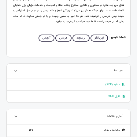
فعال می آید. علاوه بر سخنوری و دانایی، مخترع چنگ، اعداد و الفباست و خدمات فراوان برای خدایان
انجام داده است. نوای چنگ به خوبی می‌تواند ویژگی شوخ و شاد بودن و در عین حال اسرارآمیز و
لطیف بودن هرمس را توصیف کند. هر جا امور به سکون رسیده و یا در جمعی سکوت حاکم است،
زمان آمدن هرمس است، تا با خود حرکت و شروع جدید بیاورد.
کلمات کلیدی :
کهن الگو
پرسفونه
هرمس
آموزش
فایل ها
دانلود (PDF)
فایل XML
آمار و اطلاعات
مشاهده مقاله
1,611