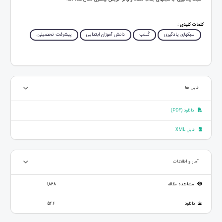
کلمات کلیدی :
سبک‏های یادگیری
کُـلب
دانش ‏آموزان ابتدایی
پیشرفت تحصیلی.
فایل ها
دانلود (PDF)
فایل XML
آمار و اطلاعات
مشاهده مقاله
1,828
دانلود
546