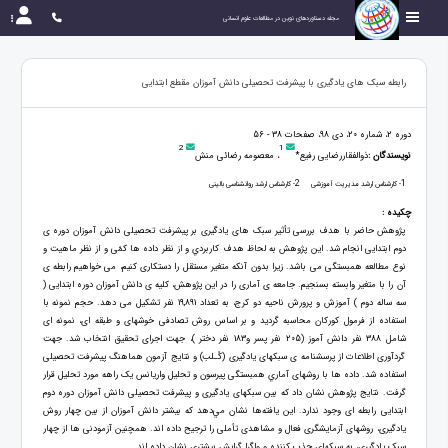
مجله دستاوردهای نوین در مطالعات علوم انسانی
رابطه‏ سبک‏ های یادگیری با پیشرفت تحصیلی دانش آموزان مقطع ابتدایی
دوره 2، شماره 20، دی 98، صفحات 38 - 56
2
1
نویسندگان :
ذوالفقاررضایی رفیع*
، معصومه رضائی منش
2
1
- کارشناس ارشد مدیریت آموزشی
- کارشناس ارشد روانشناسی بالینی
چکیده :
پژوهش حاضر با هدف بررسی تأثیر سبک‏ های یادگیری بر پیشرفت تحصیلی دانش‏ آموزان دوره ‏ی
دوم ابتدایی انجام شد. اين پژوهش به لحاظ هدف کاربردي و از نظر داده ‏ها کمّی و از نظر ماهیت و
نوع مطالعه همبستگی می ‏باشد. زیرا بدون آن‏که متغیر مستقل را دست‏کاری کنیم، می ‏خواهیم رابطه‏ ی
آن را با متغیر وابسته بسنجیم. جامعه‏ ی آماری را در این پژوهش، کلیه‏ ی دانش ‏آموزان دوره ابتدایی (
سه ساله دوم ) آموزش و پرورش ناحیه دو کرج، به تعداد 19,891 نفر تشکیل می ‏دهد. حجم نمونه با
استفاده از فرمول کورکان محاسبه گردید و بر اساس روش تصادفی خوشه‏ای و طبقه‏ ای، نمونه‏ ای
شامل 388 نفر دانش ‏آموز (205 نفر پسر و183 نفر دختر )، جهت اجرای تحقیق انتخاب ‏شد. جهت
گردآوری اطلاعات از پرسشنامه‏ ی سبک‏های یادگیری (کُـلب) و نتایج آزمون هماهنگ پیشرفت تحصیلی
استفاده شد. داده ها با روش‏های آماري همبستگی پیرسون و تحلیل واریانس یک راهه مورد تحليل قرار
گرفت. نتايج پژوهش نشان داد که بین سبک‏های یادگیری و پیشرفت تحصیلی دانش ‏آموزان دوره دوم
ابتدایی رابطه ‏ای وجود ندارد. اين يافته‌ها نشان مي‌دهد که بیشتر دانش ‏آموزان از بین چهار روش
یادگیری، روش‏های آزمایشگری فعال و مشاهد‏ی تأملی را ترجیح داده‏ اند. همچنین آزمودنی‏ ها از چهار
سبک یادگیری، به سبک‏های جذب کننده و واگرا گرایش بیشتری نشان داده ‏اند.