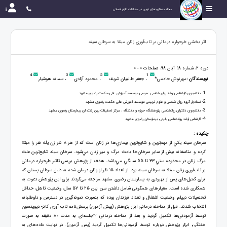
مجله دستاوردهای نوین در مطالعات علوم انسانی
اثر بخشی طرحواره درمانی بر تاب‌آوری زنان مبتلا به سرطان سینه
دوره 2، شماره 18، آبان 98، صفحات 0 - 0
4
3
2
1
نویسندگان :
مهرنوش خادمی*
، جعفر طالبیان شریف
، محمود آزادی
، سمانه هوشیار
1
- دانشجوی کارشناسی ارشد روان شناسی عمومی موسسه آموزش عالی حکمت رضوی مشهد
2
- استادیار گروه روان شناسی و علوم تربیتی موسسه آموزش عالی حکمت رضوی مشهد
3
- دانشجوی دکترای روانشناسی پژوهشگاه حوزه و دانشگاه ، مرکز تحقیقات بین رشته ای بیمارستان رضوی مشهد
4
- کارشناس ارشد روانشناسی بالینی، بیمارستان رضوی مشهد
چکیده :
سرطان سینه يكي از مهم‌ترين و شايع‌ترين بيماري‌ها در زنان است كه از هر 8 نفر زن يك نفر را مبتلا
كرده و متاسفانه بيش از ساير سرطان‌ها باعث مرگ و مير زنان مي‌شود. سرطان سینه شايع‌ترين علت
مرگ زنان در محدوده سني 33 تا 55 سالگي مي‌باشد. هدف از پژوهش بررسی تاثیر طرحواره درمانی
بر تاب‌آوری زنان مبتلا به سرطان سینه بود. از تعداد 15 نفر از زنان درمان شده به دلیل سرطان پستان که
برای کنترل‌های پس از بهبودی به بیمارستان رضوی مشهد مراجعه می‌کردند برای این پژوهش دعوت به
همکاری شده است. معیارهای همگونی شامل داشتن سن بین 25 تا 57 سال، وضعیت تاهل، حداقل
تحصیلات دیپلم، وضعیت اشتغال و تعداد فرزندان بوده که بصورت نمونه‌گیری در دسترس و داوطلبانه
انتخاب شدند. قبل از مداخله درمانی ابزار پژوهش (پیش آزمون) پرسش‌نامه تاب‌ آوری کانر- دیویدسون
توسط آزمودنی‌ها تکمیل گردید و بعد از مداخله درمانی 12جلسه‌ای به مدت 80 دقیقه به صورت
هفتگی، ابزار پژوهش دوباره توسط آزمودنی‌ها تکمیل گردید (پس آزمون). در نهایت داده‌های به