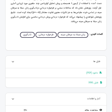
دست آمده با استفاده از آزمون t همبسته و روش تحلیل کواریانس چند متغیری مورد ارزیابی آماری
قرار گرفت. پژوهش نشان داد كه مداخلات مبتني بر طرحواره درماني درتاب‌آوری زنان مبتلا به سرطان
سینه در تمامی خرده مقیاس‌ها به جز تاثیرات معنوی تفاوت معنادار (p<0.05) ایجاد کرده است. نتايج
پژوهش شواهدي را پيشنهاد مي‌كند كه طرحواره درماني روش درماني مناسبي براي افزایش تاب‌آوری
زنان مبتلا به سرطان سینه مي‌باشد.
کلمات کلیدی :
زنان مبتلا به سرطان سینه
طرحواره درمانی
تاب‌آوری
فایل ها
دانلود (PDF)
فایل XML
آمار و اطلاعات
مشاهده مقاله
1,910