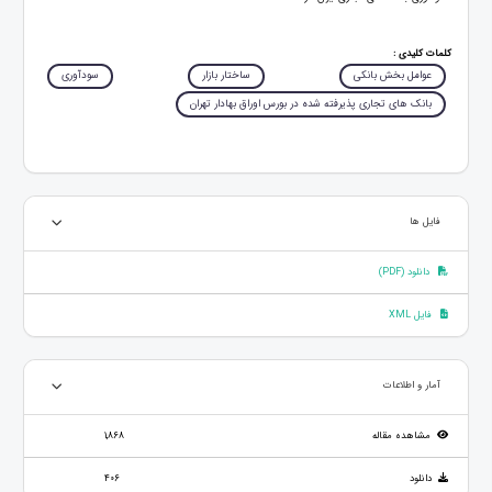
کلمات کلیدی :
عوامل بخش بانکی
ساختار بازار
سودآوری
بانک های تجاری پذیرفته شده در بورس اوراق بهادار تهران
فایل ها
دانلود (PDF)
فایل XML
آمار و اطلاعات
مشاهده مقاله
1,868
دانلود
406