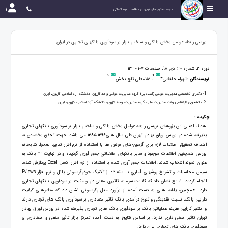
مجله دستاوردهای نوین در مطالعات علوم انسانی
بررسی رابطه عوامل بخش بانکی و ساختار بازار بر سودآوری بانکهای تجاری در ایران
دوره 2، شماره 20، دی 98، صفحات 107 - 122
2
1
نویسندگان :
شهرام حافظی*
، غلامعلی تاج بخش
1
- دکترای تخصصی مدیریت دولتی (استادیار)، گروه مدیریت دولتی واحد کازرون، دانشگاه آزاد اسلامی، کازرون، ایران
2
- دانشجوی کارشناسی ارشد، مدیریت مالی، گروه مدیریت، واحد کازرون، دانشگاه آزاد اسلامی، کازرون، ایران
چکیده :
هدف اصلی این پژوهش بررسی رابطه عوامل بخش بانکی و ساختار بازار بر سودآوری بانکهای تجاری
پذیرفته شده در بورس اوراق بهادار تهران طی سال های۱۳۹۶-۱۳۸۵ می باشد. جهت تحقق بخشيدن به
اهداف تحقيق، اطلاعات لازم براي آزمون-های فرض ها با استفاده از نرم افزار تدبير، صحرا، كتابخانه
بورس همچنين اطلاعات موجود و ساير بانکهای اطلاعاتي جمع آوری گرديده و در نهایت 12 بانک به
عنوان نمونه انتخاب شدند. اطلاعات جمع آوری شده با استفاده از نرم افزار اكسل Excel پردازش شده،
سپس محاسبات و تشريح روشهای آماري با استفاده از تکنیک خودرگرسیونی پانل و نرم افزار Eviews
انجام گردید. نتایج نشان داد که کفایت سرمایه تاثیری معنی دار و مثبت بر سودآوری بانکهای تجاری
دارد. همچنین، یافته های به دست آمده از برآورد مدل رگرسیونی نشان داد که متغیرهای کیفیت
دارایی بانک، نسبت نقدینگی و تنوع درآمدی بانک تاثیر معناداری بر سودآوری بانک های تجاری دارند
و متغیر کارایی هزینه عملیاتی بانک بر سودآوری بانک های تجاری پذیرفته شده در بورس اوراق بهادار
تهران تاثیر معنی داری ندارد. بر اساس نتایج به دست آمده تمرکز بازار تاثیر منفی و معناداری بر
سودآوری بانک های تجاری ایران دارد.