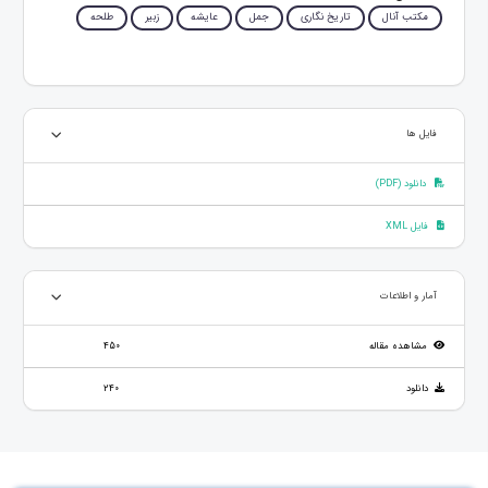
مکتب آنال
تاریخ نگاری
جمل
عایشه
زبیر
طلحه
فایل ها
دانلود (PDF)
فایل XML
آمار و اطلاعات
مشاهده مقاله
450
دانلود
240