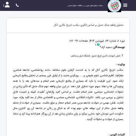
مجله دستاوردهای نوین در مطالعات علوم انسانی
تحلیل واقعه جنگ جمل بر اساس الگوی مکتب تاریخ نگاری آنال
دوره 8، شماره 83، فروردین 1404، صفحات 96 - 107
1
نویسندگان :
مجید آزاد*
1
- دانش آموخته دکتری تاریخ تشیع، دانشگاه ادیان و مذاهب
چکیده :
مکتب تاریخ نگاری آنال که با به خدمت گرفتن علوم مختلف مانند روانشناسی، جامعه شناسی،
جغرافیا، اقلیم شناسی، علوم طبیعی، و.... رویکردی جدید را از اوایل قرن بیستم، در تحلیل وقایع تاریخی
ارائه نمود. این ظرفیت را دارد که بسیاری از وقایع تاریخی صدر اسلام و سدهای بعد را با همه
پیچیدگی ها و ابعاد مبهم، مورد تحلیل قرار دهد. در این میان واقعه مهم جنگ جمل که تأثیر زیادی در
تحولات اجتماعی، سیاسی، صدر اسلام داشت، بر اساس کلید واژهای "عقیده، قبیله و غنیمت قابل
تحلیل و بررسی می باشد. تاثیرات اعتقادی، اجتماعی، سیاسی و اقتصادی متاثر از سه کلید واژه، مورد
اشاره، نقش مهمی در حوادث جامعه عربی صدر اسلام، حجاز و عراق داشت. بسیاری از حوادث از جمله
واقعه جمل متاثر از این مولفه های مهم بوده که به شکل پر رنگی در جامعه آن روز آغازین سال
حکومت امیر مومنان خود نمایی میکرد و برای سالیان زیادی بعد از آن روزگار هم ادامه پیدا کرد و منشا
بسیاری از حوادث و تحولات گردید.
کلمات کلیدی :