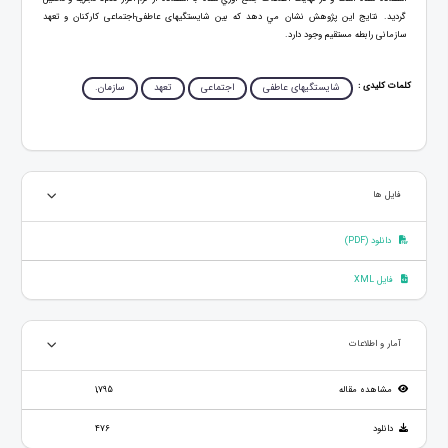
گرديد. نتايج اين پژوهش نشان مي دهد كه بين شایستگی‎های عاطفی-اجتماعی کارکنان و تعهد
سازمانی رابطه مستقیم وجود دارد.
کلمات کلیدی :
شایستگی‎های عاطفی
اجتماعی
تعهد
سازمان.
فایل ها
دانلود (PDF)
فایل XML
آمار و اطلاعات
مشاهده مقاله
1,795
دانلود
476