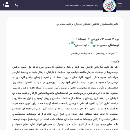
مجله دستاوردهای نوین در مطالعات علوم انسانی
تاثیر شایستگی‎های عاطفی-اجتماعی کارکنان بر تعهد سازمانی
دوره 3، شماره 23، فروردین 99، صفحات 1 - 6
2
1
نویسندگان :
حسین مرادی
، الهه صادقی*
2
1
- تامین اجتماعی رفسنجان
- تامین اجتماعی رفسنجان
چکیده :
هر قدر تعهد سازمانی افزایش پیدا کرده و رفتار و عملکرد کارمندان مورد توجه قرار نگیرد، کاهش
واضحی را در موفقیت سازمان شاهد خواهیم بود. حمایت از کارکنان با رفتار مثبت برای حفظ آنان در
حرفه خود ضرورت دارد. امروزه کارشناسان مدیریت معتقدند چنانچه‏ نیازهای واقعی کارمندان به
درستی درک نشود و مدیران درصدد ارضای‏ آن‏ها برنیایند، بهره‏وری در سازمان کاهش می‏یابد زیرا
علاقه‏مندی و نگرش مثبت به شغل‏ سبب تلاش و کوشش کاری بیشتر و در نتیجه باعث کاهش هزینه‏ها
می‏شود. هدف از اين پژوهش، بررسي رابطه بین شایستگی‎های عاطفی-اجتماعی کارکنان و تعهد سازمانی
کارکنان مي باشد. اين پژوهش با استفاده از مطالعات مقطعي و روش توصیفی از نوع همبستگي در
جامعه آماري کارکنان تامین اجتماعی شهرستان رفسنجان انجام گرديده است. برای تعیین حجم نمونه
با استفاده از فرمول کوکران 120 نفر انتخاب شده اند که از نمونه گیری به روش طبقه ای تصادفی
متناسب با حجم طبقه استفاده شده است. برای جمع آوری اطلاعات از دو پرسشنامه شایستگی‎های
عاطفی-اجتماعی کارکنان و پرسشنامه تعهد سازمانی استفاده شده است. در این تحقیق جهت توصیف
داده های جمع آوری شده، از انواع آماره های توصیفی و همینطور انواع آماره های استنباطی
استفاده شده است و در نهايت اطلاعات جمع آوري شده با استفاده از نرم افزار spss تجزيه و تحليل