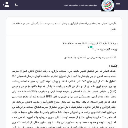
مجله دستاوردهای نوین در مطالعات علوم انسانی
نگرشی تحلیلی به رابطه بین انسجام، ابرازگری با رفتار امتناع از مدرسه دانش آموزان دختر در منطقه 18
تهران
دوره 7، شماره 72، اردیبهشت 1403، صفحات 123 - 140
1
نویسندگان :
سهیلا خانی*
1
- دانشحوی ارشد روانشناسی تربیتی، دانشگاه آزاد واحد اسلامشهر
چکیده :
هدف اصلی در این تحقیق تعیین رابطه بین انسجام،ابرازگری با رفتار امتناع دانش آموز از مدرسه
است.جامعه آماری در این پژوهش را کلیه دانش آموزان دختر در منطقه 18 تهران در سال تحصیلی 1401
تشکیل داد که از این میان 384 نفر انتخاب شدند و روش نمونه گیری به صورت تصادفی ساده
بود.برای جمع آوری داده نیز از دو مقیاس الگوهای رابطه خانوادگی (محیط خانواده) موس و موس
(1994) و مقیاس تجدید نظر شده امتناع از مدرسه توسط کرنی و سیلورمن (1993) استفاده شد.برای
تحلیل داده ها از آزمون همبستگی اسپیرمن از طریق نرم افزار SPSS استفاده شد که نتایج نشان می
دهد که هر چقدر انسجام خانواده ارتقا پیدا کند، رفتار امتناع دانش‌آموز از مدرسه کاهش می‌یابد. هر
چقدر ابرازگری و تعارض خانواده بیشتر شود، دانش‌آموزان بیشتر از مدرسه امتناع میکنند.بر این اساس
می توان گفت که تدوین برنامه های آموزشی جهت آشنا ساختن والدین با مولفه های محیط خانواده
که منجر به کاهش رفتارهای امتناع از مدرسه توسط دانش آموزان می شود یک ضرورت اساسی است
که نیازمند توجه و حمایت همه جانبه مسئولین می باشد. نتایج نحقیق حاکی از آن است که بین
انسجام خانواده و رفتار امتناع دانش‌آموز از مدرسه رابطه معکوسی وجود دارد. سطوحی از ابراز گری