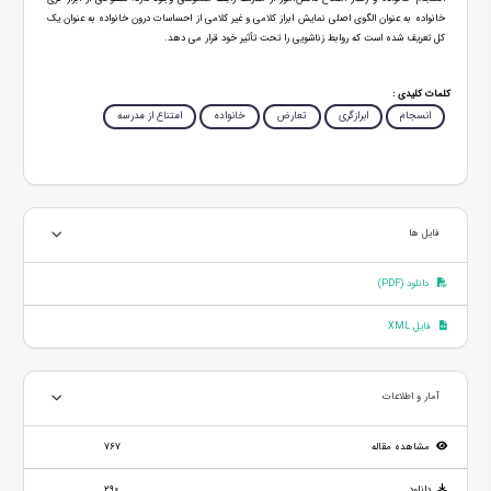
خانواده به عنوان الگوی اصلی نمایش ابراز کلامی و غیر کلامی از احساسات درون خانواده به عنوان یک
کل تعریف شده است که روابط زناشویی را تحت تأثیر خود قرار می دهد.
کلمات کلیدی :
انسجام
ابرازگری
تعارض
خانواده
امتناع از مدرسه
فایل ها
دانلود (PDF)
فایل XML
آمار و اطلاعات
مشاهده مقاله
767
دانلود
290