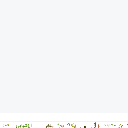
اورشلیم
تقلید
لقطه
ارزشیابی
اخلاق 
مشارکت
َشام
امین