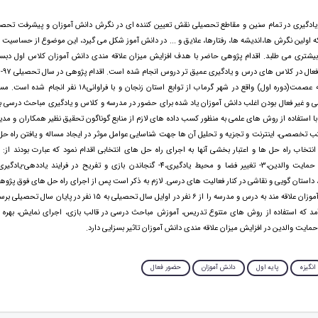
به یادگیری در تمام سنین و مقاطع تحصیلی نقش تعیین کننده ای در نگرش دانش آموزان و پیشرفت تحصیلی
 که اولین نگرش ها،اندیشه ها، رفتارها، علایق و ... در دانش آموز شکل می گیرد، این موضوع از حساسیت 
 بیشتری می طلبد. اقدام پژوهی حاضر با هدف افزایش میزان علاقه مندی دانش آموزان کلاس اول دبس
آموزشگاه دخترانه عصمت(دوره اول) واقع در شهر گرماب از توابع استان زنجان و با
ی و غیر فعال بودن اغلب دانش آموزان یاد شده برای حضور در مدرسه و کلاس و یادگیری مباحث درسی بو
 استفاده از روش های علمی به منظور کسب داده های لازم از منابع گوناگون تحقیق نظیر همکاران و مدیر
تب تخصصی، اینترنت و تجزیه و تحلیل آن ها جهت شناسایی عوامل موثر در ایجاد مساله و یافتن راه ح
داستان گویی و نقاشی در کنار فعالیت های درسی. لازم به ذکر است پس از اجرای راه حل های فوق پژوه
تا فراوانی دانش آموزان علاقه مند به درس و مدرسه را از ۶ نفر در اوایل سال تحصیلی به ۵
د که استفاده از روش های متنوع تدریس، آموزش مباحث درسی در قالب بازی، اجرای نمایش، بهره ب
ایت والدین در افزایش میزان علاقه مندی دانش آموزان تاثیر بسزایی دارد.
انگیزه
پایه اول
دانش آموزان
حضور فعال