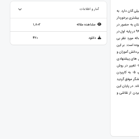
آمار و اطلاعات
 آنان دارد. به
بیشتری برخوردار
تان به حضور در
مشاهده مقاله
1,802
مدرسه و شرکت فعال در کلاس های درس و یادگیری عمیق تر دروس انجام شده است. اقدام پژوهی در سال تحصیلی ۹۷-۹۶ در پایه اول در
دانلود
420
 فراوانی۱۸ نفر انجام شده است. مساله مورد نظر بی
ده است. بر این
،دانش آموزان و
ل های پیشنهادی
پرداخت. پس از انتخاب راه حل ها و اعتبار بخشی آنها به اجرای راه حل های انتخابی اقدام نمود که عبارت بودند از: 1- تغییر در روش
تدریس،2- جلب حمایت والدین،3- تغییر فضا و محیط یادگیری،4- گنجاندن بازی و تفریح در فرایند یاددهی-یادگیری، 5- به کاربردن
شگر موفق گردید
۱ نفر در پایان سال تحصیلی برساند. در پایان این
ردن از نقاشی و