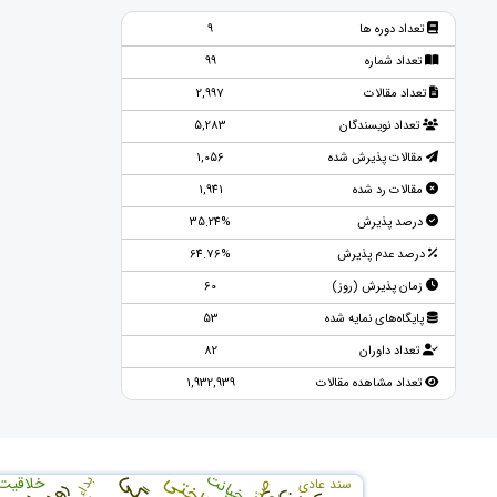
تعداد دوره ها
9
تعداد شماره
99
تعداد مقالات
2,997
تعداد نویسندگان
5,283
مقالات پذیرش شده
1,056
مقالات رد شده
1,941
درصد پذیرش
35.24%
درصد عدم پذیرش
64.76%
زمان پذیرش (روز)
60
پایگاه‌های نمایه شده
53
تعداد داوران
82
تعداد مشاهده مقالات
1,932,939
خیانت
خلاقيت
بداء
سند عادی