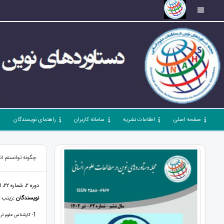
صفحه اصلی
اطلاعات نشریه
سامانه کاربران
راهنمای نویسندگان
چگونه توانستم ان
دوره 2، شماره 22، اسفند 98، صفحات 44 - 53
نویسندگان :
زینب 
1
- کارشناس علوم ترب