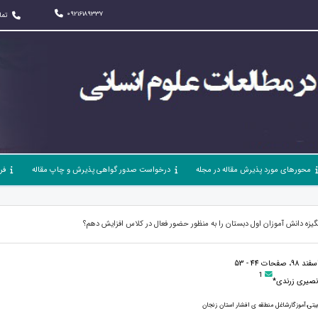
09216189337
تما
محورهای مورد پذیرش مقاله در مجله
درخواست صدور گواهی پذیرش و چاپ مقاله
فر
گیزه دانش آموزان اول دبستان را به منظور حضور فعال در کلاس افزایش دهم؟
1
نصیری زرندی*
یتی،آموزگارشاغل منطقه ی افشار استان زنجان