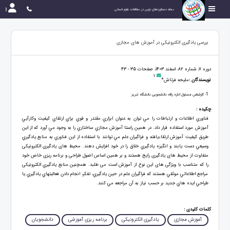
مجله دستاوردهای نوین در مطالعات علوم انسانی
بررسی یادگیری الکترونیکی در آموزش های مجازی
دوره 7، شماره 82، اسفند 1403، صفحات 35 - 43
1
نویسندگان :
ملیحه فرتاش*
1
- کارشناس مسئول اداره رفاه دانشجویی دانشگاه تبریز
چکیده :
فناوري اطلاعات و ارتباطات را مي توان به عنوان ابزاري مقتدر و قوي براي ارتقاي كيفيت وكارآيي
آموزش مورد استفاده قرار داد. در همین راستا آموزش مجازي ساختاري را به وجود مي آورد که از این
طریق کیفیت آموزش ارتقاءیافته و فراگیران علم مي توانند با استفاده از این فناوري به منابع یادگیري
وسیعي دست یابند و انگیزه یادگیري خلاق را در خود افزایش دهند. محیط های یادگیری الکترونیکی
متفاوت از محیط های یادگیری رایج هستند و بر همین اساس اصول طراحی و برنامه ریزی خاص خود
را که متناسب با ویژگی های این نوع از آموزش است می طلبد. همچنین منابع يادگيري الکترونیکی
مراجع اطلاعاتي موثقي هستند كه فراگیران علم در حين يادگيري، تفكر، انجام دادن فعاليتهاي يادگيري يا
طراحي ايده هاي جديد بر حسب نياز به آن مراجعه مي كنند.
کلمات کلیدی :
آموزش مجازی
یادگیری الکترونیکی
برنامه ریزی آموزشی
دانشجویان