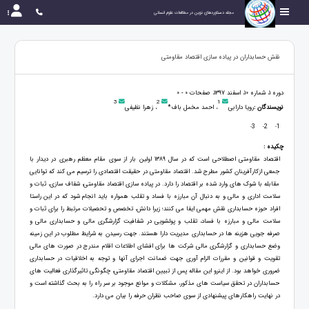
مجله دستاوردهای نوین در مطالعات علوم انسانی
نقش حسابداران در پیاده سازی اقتصاد مقاومتی
دوره 1، شماره 10، اسفند 1397، صفحات 0 - 0
3
2
1
نویسندگان :
رویا دارابی
، احمد مخمل باف*
، زهرا نظیفی
3
2
1
-
-
-
چکیده :
اقتصاد مقاومتی اصطلاحی است که در سال 1389 اولین بار از سوی مقام معظم رهبری در دیدار با
جمعی ازکارآفرینان کشور مطرح شد. اقتصاد مقاومتی در حقیقت اقتصادی را ترسیم می کند که توانایی
مقابله با شوک های وارد شده بر اقتصاد را دارد. در پیاده سازی اقتصاد مقاومتی، شفاف سازی، ثبات و
سلامت اداری و مالی و به دنبال آن مبارزه با فساد و تقلب همواره باید انجام شود که در این راستا
افراد حوزه حسابداری نقش مهمی ایفا می کنند؛ زیرا دانش، تخصص و تحصیلات مرتبط را برای ثبات و
سلامت مالی و مبارزه با فساد، تقلب و پولشویی در شفافیت گزارشگری مالی و حسابداری مالی و
صرفه جویی هزینه ها در حسابداری مدیریت دارا هستند. جهت رسیدن به شرایط مطلوب در این زمینه
وضع حسابداری و گزارشگری مالی شرکت ها برای افشای اطلاعات اقلام مندرج در صورت های مالی
تقویت و قوانین و مقررات الزام آوری جهت ضمانت اجرای آنها و توجه به اخلاقیات در حسابداری
ضروری خواهد بود. از اینرو این مقاله پس از تبیین اقتصاد مقاومتی، چگونگی تاثیرگذاری فعالیت های
حسابداران در تحقق سیاست های مذکور، مشکلات و موانع موجود بر سر راه را به بحث گذاشته است و
در نهایت راهکارهای پیشنهادی از سوی صاحب نظران حرفه را بیان می دارد.