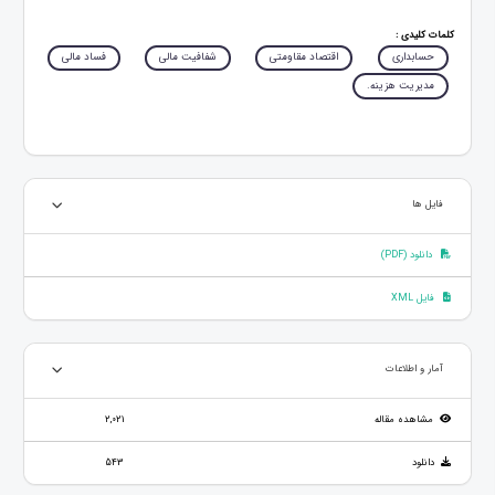
کلمات کلیدی :
حسابداری
اقتصاد مقاومتی
شفافیت مالی
فساد مالی
مدیریت هزینه.
فایل ها
دانلود (PDF)
فایل XML
آمار و اطلاعات
مشاهده مقاله
2,021
دانلود
543