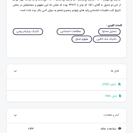
از خی دو جدول با آلفای 05/0 که برابر با 447/2 بوده که نشان داد این مفهوم و مصادیقش در بخش
تاریخ کتب تعلیمات اجتماعی پایه های چهارم، پنجم و ششم به میزان کمی بکار برده شده است.
کلمات کلیدی :
تحلیل محتوا
مطالعات اجتماعی
تکنیک ویلیام رومی
تکنیک مک لافین
مفهوم صلح
فایل ها
دانلود (PDF)
فایل XML
آمار و اطلاعات
مشاهده مقاله
2,143