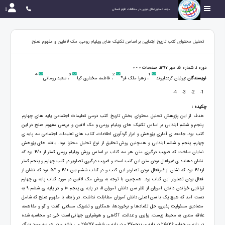
مجله دستاوردهای نوین در مطالعات علوم انسانی
تحلیل محتوای کتب تاریخ ابتدایی بر اساس تکنیک های ویلیام رومی، مک لافلین و مفهوم صلح
دوره 1، شماره 5، مهر 1397، صفحات 0 - 0
4
3
2
1
نویسندگان :
پرنیان کردعلیوند
، زهرا ملک فر*
، فاطمه مختاری کیا
، سعید رومانی
4
3
2
1
-
-
-
-
چکیده :
هدف از این پژوهش تحلیل محتوای بخش تاریخ کتب درسی تعلیمات اجتماعی پایه های چهارم،
پنجم و ششم ابتدایی بر اساس تکنیک های ویلیام رومی و مک لافین و بررسی مفهوم صلح در این
کتب بود. جامعه ی آماری پژوهش و ابزار گردآوری اطلاعات، کتاب های تعلیمات اجتماعی سه پایه ی
چهارم، پنجم و ششم ابتدایی و همچنین روش تحقیق از نوع تحلیل محتوا بود. یافته های پژوهش
نمایان ساخت که ضریب درگیری متن هر سه کتاب بر اساس روش ویلیام رومی کمتر از 4/0 بود که
نشان دهنده ی غیرفعال بودن متن این کتب است و ضریب درگیری تصاویر در کتب چهارم و پنجم کمتر
از4/0 بود که نشان از غیرفعال بودن تصاویر این کتب و در کتاب ششم بین 4/0 و 5/1 بود که نشان از
فعال بودن تصاویر این کتاب بود. همچنین با توجه به روش مک لافین در مورد کتاب پایه ی چهارم
توانایی خواندن دانش آموزان از نظر سن دانش آموزان 11، در پایه ی پنجم 10 و در پایه ی ششم 9 به
دست آمد که هیچ یک با سن اصلی دانش آموزان مطابقت نداشت. در رابطه با مفهوم صلح که شامل
مصادیق مسئولیت پذیری، حل تضادها و برخوردها، همکاری و تشریک مساعی، گفت و گو و مفاهمه،
علاقه مندی به محیط زیست، برابری و عدالت، آگاهی و هوشیاری جهانی است خی دو محاسبه شده
در پایه ی چهارم 25/36 در پایه ی پنجم37 و در پایه ی ششم 25/77 می باشد و در هر سه مورد بزرگتر