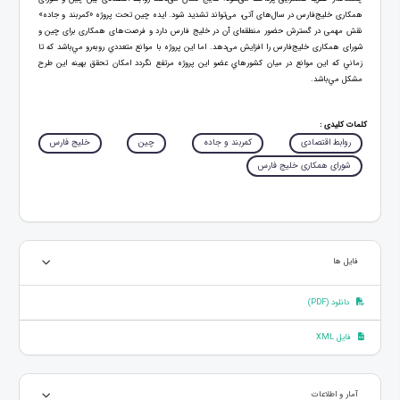
همکاری خلیج‌فارس در سال‌های آتی، می‌تواند تشدید شود. ایده چین تحت پروژه «کمربند و جاده»
نقش مهمی در گسترش حضور منطقه‌ای آن در خلیج فارس دارد و فرصت‌های همکاری برای چین و
شورای همکاری خلیج‌فارس را افزایش می‌دهد. اما این پروژه با موانع متعددي روبه‌رو مي‌باشد كه تا
زماني كه اين موانع در ميان كشورهاي عضو اين پروژه مرتفع نگردد امكان تحقق بهينه اين طرح
مشکل مي‌باشد.
کلمات کلیدی :
روابط اقتصادی
کمربند و جاده
چین
خلیج فارس
شورای همکاری خلیج فارس
فایل ها
دانلود (PDF)
فایل XML
آمار و اطلاعات