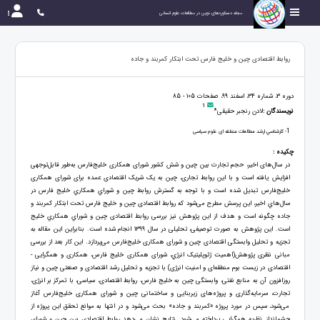
مجله دستاوردهای نوین در مطالعات علوم انسانی
روابط اقتصادی چین و خلیج فارس تحت ابتکار کمربند و جاده
دوره 3، شماره 34، اسفند 99، صفحات 105 - 85
1
نویسندگان :
لادن رنجبر حقیقی*
1
- کارشناسي ارشد مطالعات منطقه ای علوم سیاسی
چکیده :
در سال‌های اخیر، حجم تجارت بین چین و شش کشور شورای همکاری خلیج‌فارس به‌طور قابل‌توجهی
افزایش یافته ‌است و با این روابط تجاری، چین به یک شریک اقتصادی عمده برای شورای همکاری
خلیج‌فارس تبدیل شده ‌است و با توجه به گسترش روابط چین و شوراي همکاري خلیج فارس در
سال‌هاي اخیر، این پرسش مطرح می‌شود که روابط اقتصادی چین و خلیج فارس تحت ابتکار کمربند و
جاده چگونه است و هدف از این پژوهش نیز بررسی روابط اقتصادی چین و شوراي همکاري خلیج
است. این پژوهش به صورت توصیفی، تحلیلی در سال 1399 انجام شده است. بنابراین این مقاله به
تجزیه و تحلیل وابستگی اقتصادی چین و شورای همکاری خلیج‌فارس می‌پردازد. این کار بعد از بررسی
مبانی نظری پژوهش(اهمیت ژئوپلیتیک انرژي، شورای همکاری خلیج فارس، همکاری و همگرایی -
اقتصادی در زیست بوم منطقه‌ای و امنیت انرژی) با تجزیه و تحلیل رشد ‌اقتصادی ‌و‌ صنعتی ‌چین ‌و ‌نیاز
‌روزافزون ‌آن‌ به ‌منابع‌ نفتی، وابستگی چین به خلیج فارس، روابط اقتصادی، سیاسی، با تمرکز بر انرژی،
تجارت، سرمایه‌گذاری و پروژه‌های زیربنایی و ساختمانی چین و شورای همکاری خلیج‌فارس آغاز
می‌شود، سپس در مورد پروژه «کمربند و جاده» بحث می‌شود و در انتها به موانع تحقق این پروژه از
چشم‏انداز نظریه همگرایی پرداخته می‌شود. نتایج نشان می‌دهد روابط اقتصادی بین چین و شورای