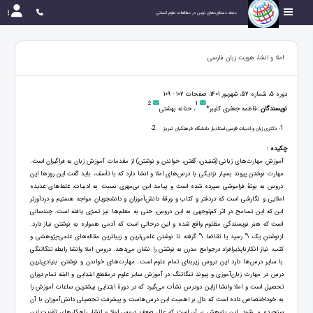
مجله دستاوردهای نوین در مطالعات علوم انسانی
املا و انشا، هویت زبان فارسی
دوره 5، شماره 52، شهریور 1401، صفحات 102 - 109
2
1
نویسندگان :
فاطمه جعفری کلیبر*
، حنانه بهشتی
2
1
- دکتری زبان و ادبیات فارسی استادیار دانشگاه فرهنکیان تبریز
-
چکیده :
آموزش مهارت‌های زبانی (شنیدن، گفتن، خواندن و نوشتن) از مقدمات آموزش زبان به فراگیران است.
مهارت نوشتن پیوند بسیار نزدیکی با درس‌های املا و انشا دارد که با تأسف، باید گفت این روزها این
دروس به بوتۀ فراموشی سپرده شده است و پیامد این بی‌مهری نسبت به ادبیات، غلط‌های عدیده
املایی و نگارشی است که دردفتر و کتاب و ورقۀ دانش‌آموزان و دانشجویان مواجه هستیم و دردآورتر
این که این تسامح در اثر کم‌توجهی به این دروس، حتی به معلم‌ها نیز تسرّی یافته است. چندسالی
است که هنر نویسندگی مظلوم واقع شده و این درحالی است که آدمی همواره به نوشتن نیاز دارد.
ازنوشتنِ یک \" رسید یا تقاضا \" گرفته تا نوشتن علمی‌ترین و زیباترین مقاله‌های علمی-پژوهشی و
کتب، نیاز انکارناپذیرافراد درجوامع مدرن به نوشتن را نشان می‌دهد. دروس املا وانشا رابطه تنگاتنگی
با سایر درس‌ها دارد این دروس زیربنای تمام علوم است. مهارت‌های خواندن و نوشتن، بنیادی‌ترین
درس در مهارت زبان‌آموزی و پیوند تنگاتنگ در آموزش سایر علوم درمقطع ابتدایی و البته تمام دوران
تحصیل است و املا وانشا ازاین دودرس نشأت می‌گیرد که در دورۀ ابتدایی بیشترین ساعات آموزش را
به خوداختصاص داده است که دال بر اهمیت این درس‌هاست و پیشرفت تحصیلی دانش‌آموزان با آن
سنجیده می‌شود. این پژوهش بر آن است که علل ضعف دروس املا و انشا، راهکارهای تقویت این