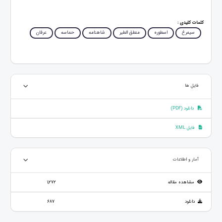
کلمات کلیدی :
سیمرغ
اسطوره
منطق الطیر
شاهنامه
حماسه
عرفان
فایل ها
دانلود (PDF)
فایل XML
آمار و اطلاعات
مشاهده مقاله
1,272
دانلود
687