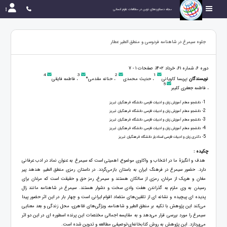
مجله دستاوردهای نوین در مطالعات علوم انسانی
جلوه‌ سیمرغ در شاهنامه فردوسی و منطق الطیر عطار
دوره 6، شماره 61، خرداد 1402، صفحات 1 - 7
4
3
2
1
نویسندگان :
پریسا کاویانی
، حدیث محمدی
، حنانه مقدمی*
، فاطمه فایقی
5
، فاطمه جعفری کلیبر
1
- دانشجو معلم آموزش زبان و ادبیات فارسی دانشگاه فرهنگیان تبریز
2
- دانشجو معلم آموزش زبان و ادبیات فارسی دانشگاه فرهنگیان تبریز
3
- دانشجو معلم آموزش زبان و ادبیات فارسی دانشگاه فرهنگیان تبریز
4
- دانشجو معلم آموزش زبان و ادبیات فارسی دانشگاه فرهنگیان تبریز
5
- دکتری زبان و ادبیات فارسی استادیار دانشگاه فرهنگیان تبریز
چکیده :
هدف و انگیزۀ ما در انتخاب و واکاوی موضوع، اهمیتی است که سیمرغ به عنوان نماد در ادب عرفانی
دارد. حضور سیمرغ در فرهنگ ایران به باستان بازمی‌گردد. در داستان رمزى منطق الطیر، هدهد پیر
مغان و هریک از مرغان، رمزی از سالکان هستند و سیمرغ، رمز حق و حقیقت است که مرغان برای
رسیدن به وی ملزم به گذراندن هفت وادی سخت و دشوار هستند. سیمرغ در شاهنامه مانند زال
پدیده ای پیچیده و نشانه ای از تلقین‌های متضاد اقوام ایرانی است و چهار بار در این اثر حضور پیدا
می‌کند این پژوهش با تکیه بر منطق الطیر و شاهنامه، ویژگی‌های ظاهری، محل زندگی و بعد معنایی
سیمرغ را مورد بررسی قرار می‌دهد و به مقایسه اجمالی مختصات این پرنده اسطوره ای در این دو اثر
می‌پردازد. این پژوهش به روش کتابخانه‌ای-توصیفی مطالعه و تدوین شده است.