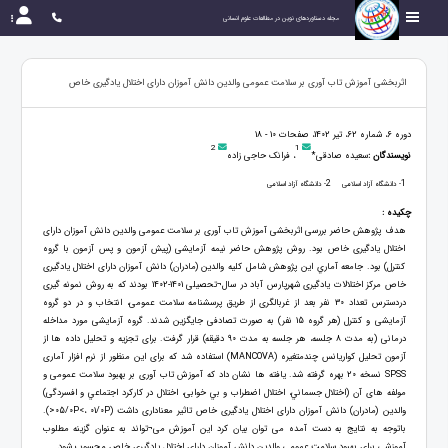
مجله دستاوردهای نوین در مطالعات علوم انسانی
اثربخشی آموزش تاب آوری بر سلامت عمومی والدین دانش آموزان دارای اختلال یادگیری خاص
دوره 6، شماره 62، تیر 1402، صفحات 10 - 18
2
1
نویسندگان :
سعیده صادقی*
، فرانک حاجی زاده
2
1
- دانشگاه آزاد اسلامی
- دانشگاه آزاد اسلامی
چکیده :
هدف پژوهش حاضر بررسی اثربخشی آموزش تاب آوری بر سلامت عمومی والدین دانش آموزان دارای
اختلال یادگیری خاص بود. روش پژوهش حاضر نیمه آزمایشی (پیش آزمون و پس آزمون با گروه
کنترل) بود. جامعه آماري این پژوهش شامل کلیه والدین (مادران) دانش آموزان دارای اختلال یادگیری
خاص مرکز اختلالات یادگیری شهرپارس آباد در سال¬تحصیلی 1401-1402 بودند که به روش نمونه‌ گیری
دردسترس تعداد 30 نفر بعد از غربالگری از طریق پرسشنامه سلامت عمومی، انتخاب و در دو گروه
آزمایشی و کنترل (هر گروه 15 نفر) به صورت تصادفی جایگزین شدند. گروه آزمایشی مورد مداخله
درمانی (به مدت 8 جلسه، هر جلسه به مدت 90 دقيقه) قرار گرفت. برای تجزیه و تحلیل داده ها از
آزمون تحلیل کواریانس چندمتغیره (MANCOVA) استفاده شد كه برای این منظور از نرم افزار آماری
SPSS نسخه 20 بهره گرفته شد. یافته ها نشان داد که آموزش تاب آوری بر بهبود سلامت عمومی و
مولفه های آن (اختلال جسماني، اختلال اضطراب و بي خوابی، اختلال در كاركرد اجتماعي و افسردگی)
والدین (مادران) دانش آموزان دارای اختلال یادگیری خاص تاثیر معناداری داشت (05/0P<، 01/0P<).
باتوجه به نتایج به دست آمده می توان بیان کرد این آموزش می¬تواند به عنوان گزینه مطلوب
آموزشی برای بهبود سلامت عمومی والدین دانش آموزان دارای اختلال یادگیری خاص محسوب شود.