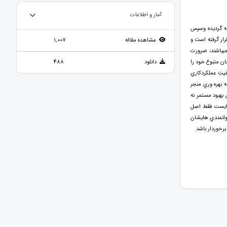
آمار و اطلاعات
ئه گرديده وسپس
ار گرفته است و
مشاهده مقاله
1,007
 ميباشند، ضرورت
ان متبوع خود را
دانلود
488
فيت عملكردكاري
ه بهره وري منجر
 بهبود مستمر نه
بايست فقط اصل
 توانمندي هايشان
برخوردار باشد.