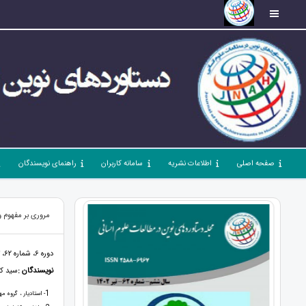
صفحه اصلی
اطلاعات نشریه
سامانه کاربران
راهنمای نویسندگان
مروری بر مفهوم و
دوره 6، شماره 62، تیر 1402، صفحات 79 - 91
نویسندگان :
سید کا
1
- استادیار ، گروه م