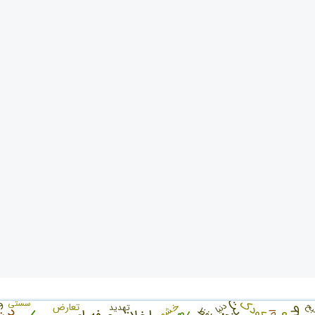
کودک
و
سستی
خشم
دنیا
ح
تعارض
تهدید