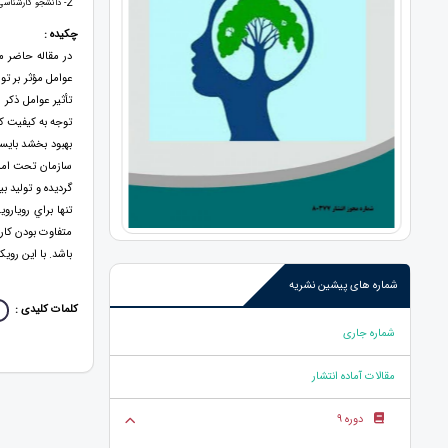
2
- دانشجو کارشناسی 
چکیده :
در مقاله حاضر م
عوامل مؤثر بر ت
تأثير عوامل ذكر 
توجه به كيفيت كا
بهبود بخشد بايس
سازمان تحت امر خ
گرديده و توليد ب
تنها براي رويا
متفاوت بودن كاركن
باشد. با اين رويك
شماره های پیشین نشریه
کلمات کلیدی :
شماره جاری
مقالات آماده انتشار
دوره 9