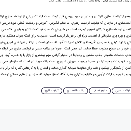
ارشد ، گروه مدیریت دولتی ، واحد زنجان ، دانشگاه آزاد اسلامی ، زنجان ، ایران
وضوع توانمند سازي كاركنان و مديران مورد بررسي قرار گرفته است ابتدا تعاريفي از توانمند سازي ارا
وانمندسازي در سازمان كه عبارتند از سبك رهبري، ساختار، انگيزش، آموزش و رضايت شغلي مورد بررسي قر
شده بر توانمندسازي كاركنان تعيين گرديده است. در شرايطي كه سازمانها تحت تاثير رقابتهاي اقتصادي
ري و بهره وري سازماني از اهميت ويژه اي برخوردار گرديده است. مديريت براي اينكه بتواند عملكرد سازم
تي با ديد كيفي به سازمان نگريسته و تلاش نمايد تا آنجا كه ممكن است با ارائه راهبردهاي اجرايي،كي
ود را در سطح مطلوب حفظ نمايد. اين يعني اينكه اصولاً هر برنامه مبتني بر توانمند سازي مي تواند ب
يشتر، خدمات مناسبتر، جذب مشتريان و نهايتاً در اختيار گرفتن سهم بيشتري از بازار را به همراه آورد. اين
رويي با تهديدات و فرصتها در محيط پيچيده امروزي ضروري است بلكه مويد آن است كه سازمان نمي 
ان از يكديگر را بپذيرد و بايد براي تفاوتها سرمايه گذاري نمايد و ايشان را به كارهايي گمارد كه برابر با
رد و با توجه به اينكه نوآوري در خلق فرصتهاي جديد آنگاه تحقق مييابد كه سازمان از منابع انساني توانمند 
توانمند سازي
منابع انسانی
رقابت اقتصادي
كيفيت كاري