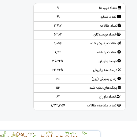
تعداد دوره ها
9
تعداد شماره
99
تعداد مقالات
2,997
تعداد نویسندگان
5,283
مقالات پذیرش شده
1,056
مقالات رد شده
1,941
درصد پذیرش
35.24%
درصد عدم پذیرش
64.76%
زمان پذیرش (روز)
60
پایگاه‌های نمایه شده
53
تعداد داوران
82
تعداد مشاهده مقالات
1,932,354
عرفان
رستم
گل
تعلیم
صب
ماده 79
خواب
محتوا
مهارت های ارتباطی