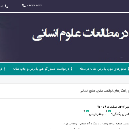
09216189337
تما
محورهای مورد پذیرش مقاله در مجله
درخواست صدور گواهی پذیرش و چاپ مقاله
فر
 راهکارهای توانمند سازی منابع انسانی
2
1
مران یگانگی*
، جعفر قربانی
هندسی صنایع ، واحد زنجان ، دانشگاه آزاد اسلامی ، زنجان ، ایران