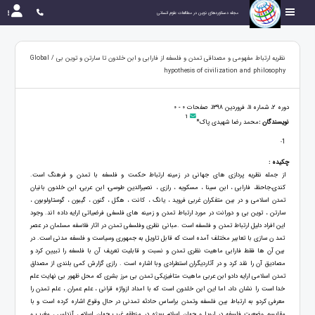
مجله دستاوردهای نوین در مطالعات علوم انسانی
نظریه ارتباط مفهومی و مصداقی تمدن و فلسفه از فارابی و ابن خلدون تا سارتن و توین بی / Global
hypothesis of civilization and philosophy
دوره 2، شماره 11، فروردین 1398، صفحات 0 - 0
1
نویسندگان :
محمد رضا شهیدی پاک*
1
-
چکیده :
از جمله نظریه پردازی های جهانی در زمینه ارتباط حکمت و فلسفه با تمدن و فرهنگ است.
کندی،جاحظ، فارابی ، ابن سینا ، مسکویه ، رازی ، نصیرالدین طوسی، ابن عربی، ابن خلدون بانیان
تمدن اسلامی و در بین متفکران غربی فروید ، یانگ ، کانت ، هگل ، گنون ، گیبون ، گوستاولوبون ،
سارتن ، توین بی و دورانت در مورد ارتباط تمدن و زمینه های فلسفی فرضیاتی ارایه داده اند. وجود
این افراد دلیل ارتباط تمدن و فلسفه است .مبانی نظری وفلسفی تمدن در اثار فلاسفه مسلمان در عصر
تمد ن سازی با تعابیر مختلف آمده است که قابل تاویل به جمهوری وسیاست و فلسفه مدنی است. در
بین آن ها فقط فارابی ماهیت نظری تمدن و نسبت و قابلیت تعریف آن با فلسفه را تبیین کرد و
مصادیق آن را نقد کرد و در آثاردیگران استطرادی وبا اشاره است . رازی گزارش کمی بلندی از مصداق
تمدن اسلامی ارایه دادو ابن عربی ماهیت متافیزیکی تمدن بی مرز بشری که محل ظهور بی نهایت علم
خدا است را نشان داد، اما این ابن خلدون است که با امداد ازواژه قرانی ، علم عمران ، علم تمدن را
معرفی کردو به ارتباط بین فلسفه وتمدن براساس حادثه تمدنی در حال وقوع اشاره کرده است و با
مقایسه وضعیت فلسفه در اروپا و جهان اسلام بویژه در منطقه غرب جهان اسلام ، آندلس ، مغرب و