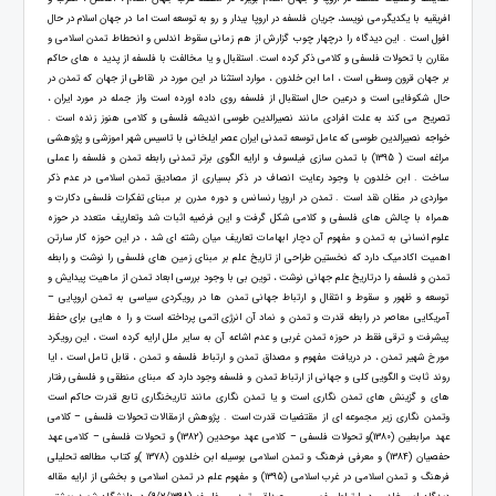
افریقیه با یکدیگر،می نویسد، جریان فلسفه در اروپا بیدار و رو به توسعه است اما در جهان اسلام در حال
افول است . این دیدگاه را درچهار چوب گزارش از هم زمانی سقوط اندلس و انحطاط تمدن اسلامی و
مقارن با تحولات فلسفی و کلامی ذکر کرده است. استقبال و یا مخالفت با فلسفه از پدید ه های حاکم
بر جهان قرون وسطی است ، اما ابن خلدون ، موارد استثنا در این مورد در نقاطی از جهان که تمدن در
حال شکوفایی است و درعین حال استقبال از فلسفه روی داده اورده است واز جمله در مورد ایران ،
تصریح می کند به علت افرادی مانند نصیرالدین طوسی اندیشه فلسفی و کلامی هنوز زنده است .
خواجه نصیرالدین طوسی که عامل توسعه تمدنی ایران عصر ایلخانی با تاسیس شهر اموزشی و پژوهشی
مراغه است ( 1395) با تمدن سازی فیلسوف و ارایه الگوی برتر تمدنی رابطه تمدن و فلسفه را عملی
ساخت . ابن خلدون با وجود رعایت انصاف در ذکر بسیاری از مصادیق تمدن اسلامی در عدم ذکر
مواردی در مظان نقد است . تمدن در اروپا رنسانس و دوره مدرن بر مبنای تفکرات فلسفی دکارت و
همراه با چالش های فلسفی و کلامی شکل گرفت و این فرضیه اثبات شد وتعاریف متعدد در حوزه
علوم انسانی به تمدن و مفهوم آن دچار ابهامات تعاریف میان رشته ای شد ، در این حوزه کار سارتن
اهمیت اکادمیک دارد که نخستین طراحی از تاریخ علم بر مبنای زمین های فلسفی را نوشت و رابطه
تمدن و فلسفه را درتاریخ علم جهانی نوشت ، توین بی با وجود بررسی ابعاد تمدن از ماهیت پیدایش و
توسعه و ظهور و سقوط و انتقال و ارتباط جهانی تمدن ها در رویکردی سیاسی به تمدن اروپایی –
آمریکایی معاصر در رابطه قدرت و تمدن و نماد آن انرژی اتمی پرداخته است و را ه هایی برای حفظ
پیشرفت و ترقی فقط در حوزه تمدن غربی و عدم اشاعه آن به سایر ملل ارایه کرده است ، این رویکرد
مورخ شهیر تمدن ، در دریافت مفهوم و مصداق تمدن و ارتباط فلسفه و تمدن ، قابل تامل است ، ایا
روند ثابت و الگویی کلی و جهانی از ارتباط تمدن و فلسفه وجود دارد که مبنای منطقی و فلسفی رفتار
های و گزینش های تمدن نگاری است و یا تمدن نگاری مانند تاریخنگاری تابع قدرت حاکم است
وتمدن نگاری زیر مجموعه ای از مقتضیات قدرت است . پژوهش ازمقالات تحولات فلسفی – کلامی
عهد مرابطین (1380)و تحولات فلسفی – کلامی عهد موحدین (1382) و تحولات فلسفی – کلامی عهد
حفصیان (1384) و معرفی فرهنگ و تمدن اسلامی بوسیله ابن خلدون (1378 )و کتاب مطالعه تحلیلی
فرهنگ و تمدن اسلامی در غرب اسلامی (1395) و مفهوم علم در تمدن اسلامی و بخشی از ارایه مقاله