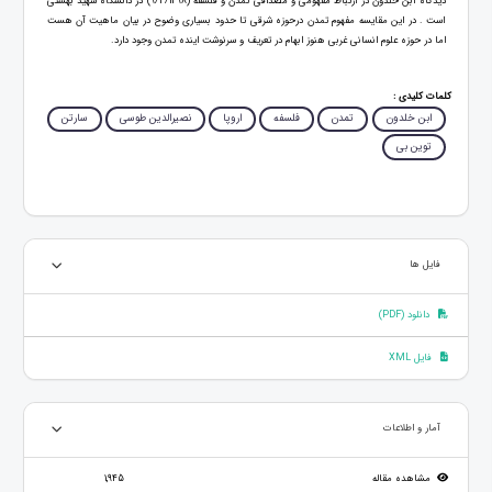
دیدگاه ابن خلدون در ارتباط مفهومی و مصداقی تمدن و فلسفه (9/2/1398) در دانشگاه شهید بهشتی
است . در این مقایسه مفهوم تمدن درحوزه شرقی تا حدود بسیاری وضوح در بیان ماهیت آن هست
اما در حوزه علوم انسانی غربی هنوز ابهام در تعریف و سرنوشت اینده تمدن وجود دارد.
کلمات کلیدی :
ابن خلدون
تمدن
فلسفه
اروپا
نصیرالدین طوسی
سارتن
توین بی
فایل ها
دانلود (PDF)
فایل XML
آمار و اطلاعات
مشاهده مقاله
1,945