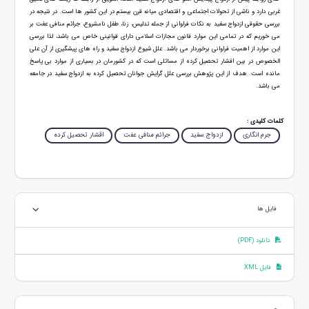
غربی دارد و ناشی از تحولات اجتماعی و اقتصادی میانه قرن بیستم در این کشور ها است. در نتیجه در
بررسی حقوقی ازدواج سفید به نکات فراوانی از جمله تدلیس، زنا، طفل نامشروع، جرائم منافی عفت بر
می خوریم که در تمامی این موارد قانون مجازات اسلامی دارای قوانینی خاص می باشد، لذا بررسی
این موارد از اهمیت فراوانی برخوردار می باشد. علل شیوع ازدواج سفید و راه های پیشگیری از آن علی
الخصوص در بین اقشار تحصیل کرده از مسائلی است که در کشورمان در بسیاری از موارد بی پاسخ
مانده است. هدف از این پژوهش بررسی علل گرایش جوانان تحصیل کرده به ازدواج سفید در جامعه
می باشد.
کلمات کلیدی :
جرم انگاری
ازدواج سفید
جرائم منافی عفت
اقشار تحصیل کرده
فایل ها
دانلود (PDF)
فایل XML