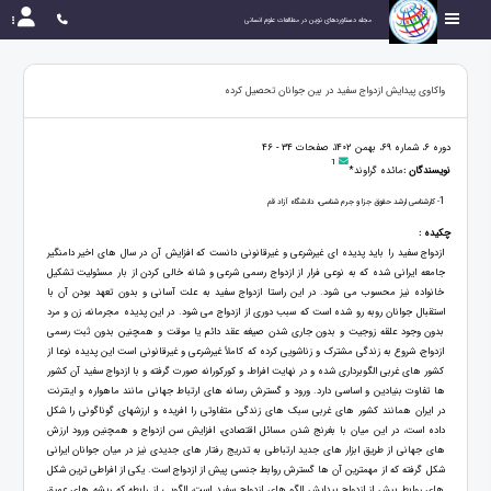
مجله دستاوردهای نوین در مطالعات علوم انسانی
واکاوی پیدایش ازدواج سفید در بین جوانان تحصیل کرده
دوره 6، شماره 69، بهمن 1402، صفحات 34 - 46
1
نویسندگان :
مائده گراوند*
1
- کارشناسی ارشد حقوق جزا و جرم شناسی، دانشگاه آزاد قم
چکیده :
ازدواج سفید را باید پدیده ای غیرشرعی و غیرقانونی دانست که افزایش آن در سال های اخیر دامنگیر
جامعه ایرانی شده که به نوعی فرار از ازدواج رسمی شرعی و شانه خالی کردن از بار مسئولیت تشکیل
خانواده نیز محسوب می شود. در این راستا ازدواج سفید به علت آسانی و بدون تعهد بودن آن با
استقبال جوانان روبه رو شده است که سبب دوری از ازدواج می شود. در این پدیده مجرمانه، زن و مرد
بدون وجود علقه زوجیت و بدون جاری شدن صیغه عقد دائم یا موقت و همچنین بدون ثبت رسمی
ازدواج، شروع به زندگی مشترک و زناشویی کرده که کاملاً غیرشرعی و غیرقانونی است این پدیده نوعا از
کشور های غربی الگوبرداری شده و در نهایت افراط، و کورکورانه صورت گرفته و با ازدواج سفید آن کشور
ها تفاوت بنیادین و اساسی دارد. ورود و گسترش رسانه های ارتباط جهانی مانند ماهواره و اینترنت
در ایران همانند کشور های غربی سبک های زندگی متفاوتی را افریده و ارزشهای گوناگونی را شکل
داده است، در این میان با بغرنج شدن مسائل اقتصادی، افزایش سن ازدواج و همچنین ورود ارزش
های جهانی از طریق ابزار های جدید ارتباطی به تدریج رفتار های جدیدی نیز در میان جوانان ایرانی
شکل گرفته که از مهمترین آن ها گسترش روابط جنسی پیش از ازدواج است. یکی از افراطی ترین شکل
های روابط پیش از ازدواج پیدایش الگو های ازدواج سفید است، الگویی از رابطه که ریشه های عمیق