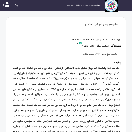
مجله دستاوردهای نوین در مطالعات علوم انسانی
بحران مدرنیته و احیاگری اسلامی
دوره 7، شماره 81، بهمن 1403، صفحات 90 - 104
1
نویسندگان :
محمد مرادی کانی باغی*
1
- دکتری تاریخ اسلام دانشگاه ادیان و مذاهب
چکیده :
مدرنیته یک وضعیت جهانی از تحول مداوم اجتماعی، فرهنگی، اقتصادی و سیاسی تجربه انسانی است
که در آن سنت یا دین نقش قابل توجهی ندارند. کاهش تدریجی نقش دین در مدرنیته از طریق اجرای
اصول سکولاریسم، جهان را به بحران یا جاهلیت (بی‌خدایی) کشانده است. که جامعه‌شناسانی مانند
آنتونی گیدنز آن را «بحران مدرنیته» می‌نامند. در پاسخ به این وضعیت، بسیاری از جنبش‌های
احیاگری اسلامی پدیدار شده‌اند. انقلاب ایران در سال‌های ۱۳۵۷ به بسیاری از جنبش‌های احیاگری
اسلامی موجود قوت بخشید و الهام‌بخش ظهور بسیاری دیگر شد.پدیده احیاگری اسلامی معاصر یک
پاسخ تحول‌آفرین مذهبی به بحران مدرنیته است. یعنی ناتوانی سکولاریسم و فرآیند سکولاریزاسیون در
تحقق وعده ارائه یک مدل نظم جهانی کامل. احیاگری اسلامی معاصر ضد مدرنیته نیست بلکه مخالف
سکولاریسم است و تلاشی است برای هدایت مدرنیته از بحران آن از طریق یک فرآیند جامع و قوی
اسلامی‌سازی - معرفی گسترده آیین‌ها، اعمال، فرآیندهای اجتماعی-فرهنگی و اقتصادی و توسعه‌های
نهادی اسلامی به الگوی زندگی روزمره مدرن - و تبدیل مدرنیته ازسرزمین جنگ به سرزمین صلح. این
مقاله استدلال می‌کند که احیاگری اسلامی معاصر به دنبال هدایت مدرنیته از بحران فعلی آن از طریق
یافتن الگوی جهانی زندگی در اسلام است. و بیان می‌کند که احیاگری اسلامی ضد مدرنیته نیست بلکه