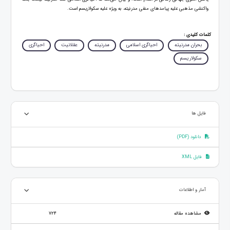
واکنشی مذهبی علیه پیامدهای منفی مدرنیته، به ویژه علیه سکولاریسم است.
کلمات کلیدی :
بحران مدرنیته
احیاگری اسلامی
مدرنیته
عقلانیت
احیاگری
سکولاریسم
فایل ها
دانلود (PDF)
فایل XML
آمار و اطلاعات
مشاهده مقاله
724