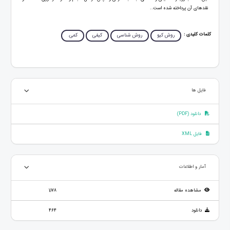
نقدهای آن پرداخته شده است..
کلمات کلیدی :
روش کیو
روش شناسی
کیفی
کمی.
فایل ها
دانلود (PDF)
فایل XML
آمار و اطلاعات
مشاهده مقاله
1,178
دانلود
464