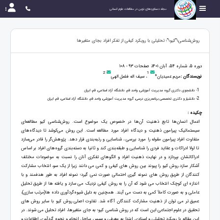
مجله دستاوردهای نوین در مطالعات علوم انسانی
روش‌شناسی\"کیو\"؛ تحلیلی با رویکرد کیفی از تفکر افراد بجای متغیرها
دوره 5، شماره 54، آبان 1401، صفحات 93 - 108
2
1
نویسندگان :
مریم عمیدیان*
، سیف اله فضل الهی
1
- دانشجوی دکتری گروه مدیریت آموزشی، واحد قم، دانشگاه آزاد اسلامی، قم، ایران
2
- دانشیار و دکتری تخصصی برنامه‌ریزی درسی، گروه مدیریت آموزشی، واحد قم، دانشگاه آزاد اسلامی، قم، ایران
چکیده :
اعمال انسان‌ها تابع ذهنیت آن‌ها در خصوص یک موضوع است. روش‌شناسی کیو مطالعه‌ای
سیستماتیک پیرامون ذهنیت و دیدگاه افراد مورد مطالعه است. این روش می‌کوشد تا دیدگاه‌های
متفاوت افراد پیرامون مقوله را مورد بررسی ، شناسایی و رتبه‌بندی قرار دهد. پژوهش‌گر را قادر می‌سازد
تا اولا ادراکات و عقاید فردی را شناسایی و طبقه‌بندی کند و ثانیا به دسته‌بندی گروه‌های افراد بر اساس
ادراکاتشان بپردازد و در نهایت ذهنیت افراد و الگوهای تفکری آنان را نسبت به موضوعات مختلف
آشکار سازد.روش کیو را پیوند بین روش های کیفی و کمی می دانند زیرا از یک سو، انتخاب مشارکت
کنندگان از طریق روش های نمونه گیری احتمالی صورت نمی گیرد؛ نمونه افراد به طور هدفمند و با
اندازه ای کوچک انتخاب می شود که آن را به روش کیفی نزدیک می سازد و یافته ها از طریق تحلیل
عاملی و به صورت کاملاً کمی به دست می آیند. همچنین به دلیل شیوه‌گردآوری داده ها(مرتب سازی)،
عمیق تر می توان از ذهنیت مشارکت کنندگان آگاه شد. تفاوت اصلی روش کیو با سایر روش های
تحقیق در علوم اجتماعی این است که در روش شناسی کیو؛ به جای متغیرها، افراد تحلیل می شوند. در
این مقاله با رویکرد تحلیلی و اسنادی ابتدا به معرفی و سپس مراحل انجام و نحوه گردآوری اطلاعات و