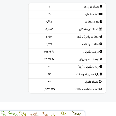
تعداد دوره ها
9
تعداد شماره
99
تعداد مقالات
2,997
تعداد نویسندگان
5,283
مقالات پذیرش شده
1,056
مقالات رد شده
1,941
درصد پذیرش
35.24%
درصد عدم پذیرش
64.76%
زمان پذیرش (روز)
60
پایگاه‌های نمایه شده
53
تعداد داوران
82
تعداد مشاهده مقالات
1,932,841
اندلس
آشوب
ورزش
مدل
توجه
تاریخ