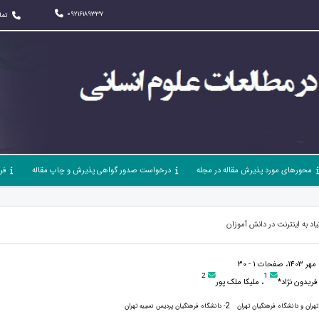
09216189337
تما
محورهای مورد پذیرش مقاله در مجله
درخواست صدور گواهی پذیرش و چاپ مقاله
فر
د به اینترنت در دانش آموزان
2
1
فریدون نژاد*
، ملیکا ملک پور
2
هران و دانشگاه فرهنگیان تهران
- دانشگاه فرهنگیان پردیس نسیبه تهران