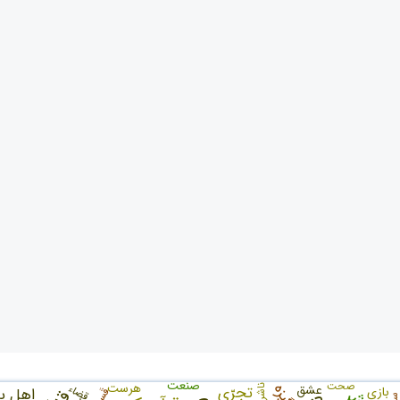
صنعت
صحت
هرست
انگیزه
قضاء
عشق
تجرّی
بازی
ناشر
اهل ب
قَسم