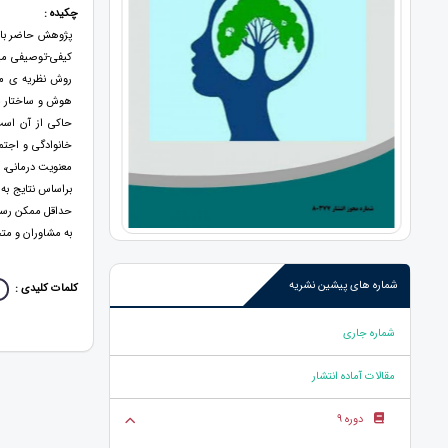
چکیده :
پژوهش حاضر با ه
کیفی-توصیفی میب
روش نظریه ی مب
هوش و ساختار مغز
حاکی از آن است
خانوادگی و اجتم
معنویت درمانی، م
براساس نتایج به 
حداقل ممکن رساند
به مشاوران و مت
شماره های پیشین نشریه
کلمات کلیدی :
شماره جاری
مقالات آماده انتشار
دوره 9